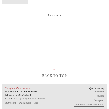
Archiv »
»
BACK TO TOP
Folgen Sie uns auf
Collegium Carolinum e.V.
Facebook
Hochstraße 8 — 81669 München
Telefon: +49 89 55 26 06-0
Youtube
E-Mail:
post.cc@collegium-carolinum.de
Instagram
Impressum
Datenschutz
Logo
Unseren Newsletter abonnieren