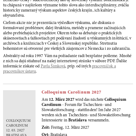
nemecko-český / sudetonemecký ako aj slovenský výskum. Bohemistika je
tu chápaná v najširšom význame tohto slova ako interdisciplinárny, zväčša
historicky zameraný výskum aspektov českých krajín, ich kultúry a
obyvateľstva.
Cieľom akcie nie je prezentácia výsledkov výskumu, ale diskusia o
formulovaní problémov, ďalej štruktúra, metódy a pramene začínajúcich
alebo prebiehajúcich projektov. Okrem toho sa debatuje o praktických
skúsenostiach a ťažkostiach pri podávaní žiadostí u výskumných inštitúcií, v
archívoch a knižniciach v Českej a Slovenskej republike. Stretnutia
bohemistov sú otvorené pre všetkých záujemcov z Nemecka i zo zahraničia.
Abstrakty od roku 1997 Vám na požiadanie radi bezplatne pošleme. Mnohé
z nich sa dajú stiahnuť na našej internetovej stránke v súbore PDF. Ďalšie
informácie získate od
Pavla Šimková
, príp. od iných
pracovníčok a
pracovníkov ústavu
.
Colloquium Carolinum 2027
Am
12. März 2027
wird das nächste
Colloquium
Carolinum
- Forum für Tschechien- und
Slowakeiforschung - stattfinden! Im Jahr 2027
werden sich an Tschechien- und Slowakeiforschung
Interessierte in
Bratislava
versammeln.
COLLOQUIUM
CAROLINUM
Zeit:
Freitag, 12. März 2027
12. 03. 2027
Ort:
Bratislava
BRATISLAVA