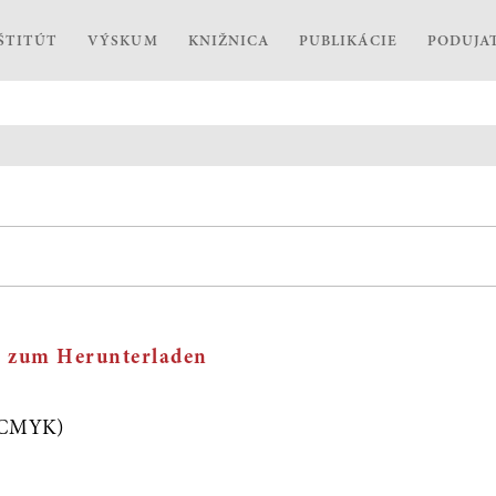
ŠTITÚT
VÝSKUM
KNIŽNICA
PUBLIKÁCIE
PODUJA
m zum Herunterladen
; CMYK)