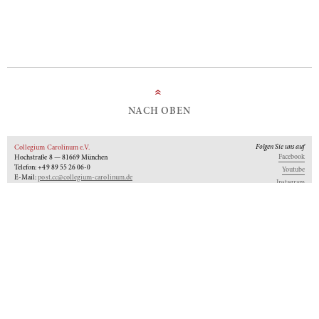
»
NACH OBEN
Folgen Sie uns auf
Collegium Carolinum e.V.
Facebook
Hochstraße 8 — 81669 München
Telefon: +49 89 55 26 06-0
Youtube
E-Mail:
post.cc@collegium-carolinum.de
Instagram
Impressum
Datenschutz
Logos
Unseren Newsletter abonnieren
An-Institut der
Gefördert von:
Mitglied im