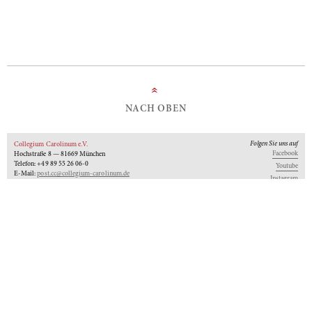
»
NACH OBEN
Folgen Sie uns auf
Collegium Carolinum e.V.
Facebook
Hochstraße 8 — 81669 München
Telefon: +49 89 55 26 06-0
Youtube
E-Mail:
post.cc@collegium-carolinum.de
Instagram
Impressum
Datenschutz
Logos
Unseren Newsletter abonnieren
An-Institut der
Gefördert von:
Mitglied im