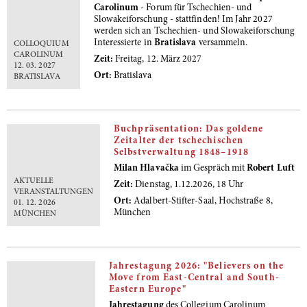
Carolinum
- Forum für Tschechien- und
Slowakeiforschung - stattfinden! Im Jahr 2027
werden sich an Tschechien- und Slowakeiforschung
Interessierte in
Bratislava
versammeln.
COLLOQUIUM
CAROLINUM
Zeit:
Freitag, 12. März 2027
12. 03. 2027
Ort:
Bratislava
BRATISLAVA
Buchpräsentation: Das goldene
Zeitalter der tschechischen
Selbstverwaltung 1848–1918
Milan Hlavačka
im Gespräch mit
Robert Luft
AKTUELLE
Zeit:
Dienstag, 1.12.2026, 18 Uhr
VERANSTALTUNGEN
Ort:
Adalbert-Stifter-Saal, Hochstraße 8,
01. 12. 2026
München
MÜNCHEN
Jahrestagung 2026: "Believers on the
Move from East-Central and South-
Eastern Europe"
Jahrestagung
des Collegium Carolinum