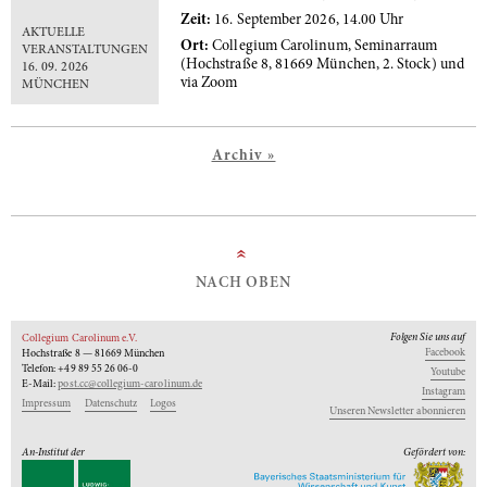
Zeit:
16. September 2026, 14.00 Uhr
AKTUELLE
Ort:
Collegium Carolinum, Seminarraum
VERANSTALTUNGEN
(Hochstraße 8, 81669 München, 2. Stock) und
16. 09. 2026
via Zoom
MÜNCHEN
Archiv »
»
NACH OBEN
Folgen Sie uns auf
Collegium Carolinum e.V.
Facebook
Hochstraße 8 — 81669 München
Telefon: +49 89 55 26 06-0
Youtube
E-Mail:
post.cc@collegium-carolinum.de
Instagram
Impressum
Datenschutz
Logos
Unseren Newsletter abonnieren
An-Institut der
Gefördert von: