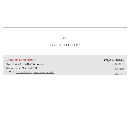
»
BACK TO TOP
Folgen Sie uns auf
Collegium Carolinum e.V.
Facebook
Hochstraße 8 — 81669 München
Telefon: +49 89 55 26 06-0
Youtube
E-Mail:
post.cc@collegium-carolinum.de
Instagram
Impressum
Datenschutz
Logos
Unseren Newsletter abonnieren
An-Institut der
Gefördert von:
Mitglied im