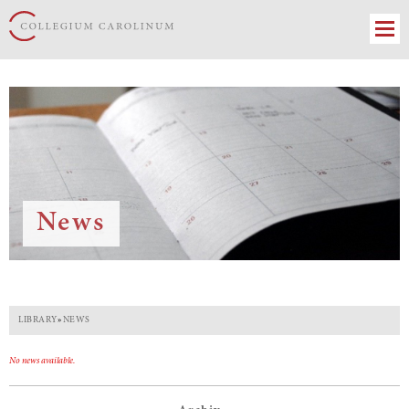
News
LIBRARY
»
NEWS
No news available.