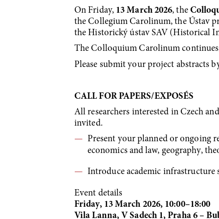
On Friday,
13 March 2026
, the
Colloq
the Collegium Carolinum, the Ústav p
the Historický ústav SAV (Historical I
The Colloquium Carolinum continues, i
Please submit your project abstracts b
CALL FOR PAPERS/EXPOSÉS
All researchers interested in Czech a
invited.
Present your planned or ongoing rese
economics and law, geography, the
Introduce academic infrastructure su
Event details
Friday, 13 March 2026, 10:00–18:00
Vila Lanna, V Sadech 1, Praha 6 – B