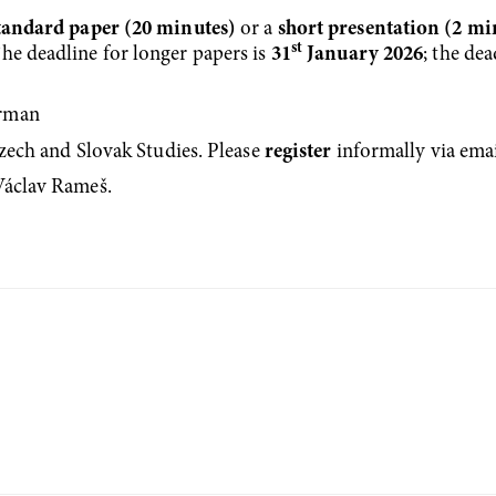
tandard paper (20 minutes)
or a
short presentation (2 mi
st
The deadline for longer papers is
31
January 2026
; the de
erman
Czech and Slovak Studies. Please
register
informally via emai
Václav Rameš.