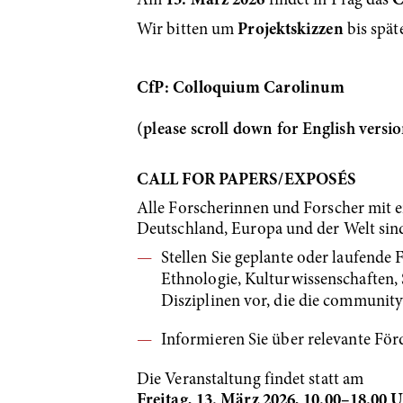
Am
13. März 2026
findet in Prag das
C
Wir bitten um
Projektskizzen
bis spät
CfP: Colloquium Carolinum
(please scroll down for English versi
CALL FOR PAPERS/EXPOSÉS
Alle Forscherinnen und Forscher mit e
Deutschland, Europa und der Welt sind
Stellen Sie geplante oder laufende
Ethnologie, Kulturwissenschaften,
Disziplinen vor, die die community
Informieren Sie über relevante Fö
Die Veranstaltung findet statt am
Freitag, 13. März 2026, 10.00–18.00 U