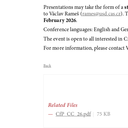
Presentations may take the form of a
s
to Václav Rameš (
rames
@usd.cas.cz
). 
February 2026
.
Conference languages: English and G
The event is open to all interested in 
For more information, please contact 
Back
Related Files
CfP_CC_26.pdf
75 KB