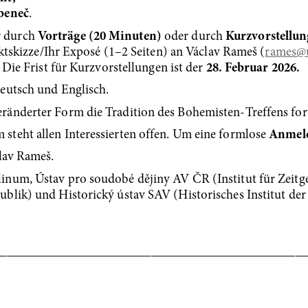
ubeneč
.
r durch
Vorträge (20 Minuten)
oder durch
Kurzvorstellun
ektskizze/Ihr Exposé (1–2 Seiten) an Václav Rameš (
rames
@u
. Die Frist für Kurzvorstellungen ist der
28. Februar 2026.
eutsch und Englisch.
ränderter Form die Tradition des Bohemisten-Treffens for
teht allen Interessierten offen. Um eine formlose
Anmel
clav Rameš.
inum, Ústav pro soudobé dějiny AV ČR (Institut für Zeitg
blik) und Historický ústav SAV (Historisches Institut de
―――――――――――――――――――――――