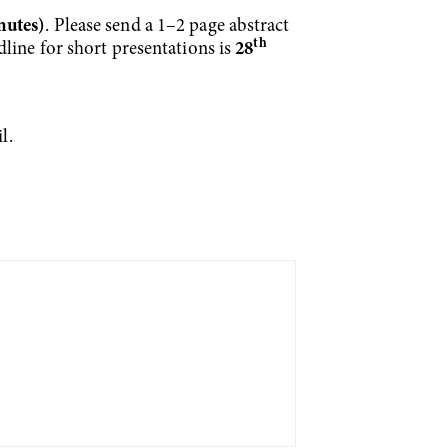
nutes)
. Please send a 1–2 page abstract
th
adline for short presentations is
28
l.