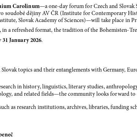
uium Carolinum
—a one-day forum for Czech and Slovak S
ro soudobé dějiny AV ČR (Institute for Contemporary His
nstitute, Slovak Academy of Sciences)—will take place in P
n a refreshed format, the tradition of the Bohemisten-Tre
y
31 January 2026
.
nd Slovak topics and their entanglements with Germany, Eu
arch in history, linguistics, literary studies, anthropology,
ology, and related fields—the community looks forward to 
ch as research institutions, archives, libraries, funding sch
ubeneč