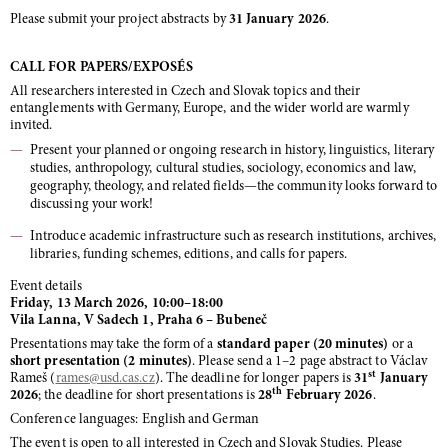
Please submit your project abstracts by
31 January 2026
.
CALL FOR PAPERS/EXPOSÉS
All researchers interested in Czech and Slovak topics and their
entanglements with Germany, Europe, and the wider world are warmly
invited.
Present your planned or ongoing research in history, linguistics, literary
studies, anthropology, cultural studies, sociology, economics and law,
geography, theology, and related fields—the community looks forward to
discussing your work!
Introduce academic infrastructure such as research institutions, archives,
libraries, funding schemes, editions, and calls for papers.
Event details
Friday, 13 March 2026, 10:00–18:00
Vila Lanna, V Sadech 1, Praha 6 – Bubeneč
Presentations may take the form of a
standard paper (20 minutes)
or a
short presentation (2 minutes)
. Please send a 1–2 page abstract to Václav
st
Rameš (
rames
@usd.cas.cz
). The deadline for longer papers is
31
January
th
2026
; the deadline for short presentations is
28
February 2026
.
Conference languages: English and German
The event is open to all interested in Czech and Slovak Studies. Please