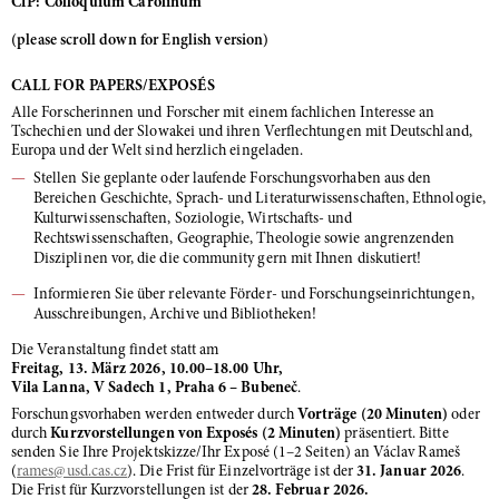
CfP: Colloquium Carolinum
(please scroll down for English version)
CALL FOR PAPERS/EXPOSÉS
Alle Forscherinnen und Forscher mit einem fachlichen Interesse an
Tschechien und der Slowakei und ihren Verflechtungen mit Deutschland,
Europa und der Welt sind herzlich eingeladen.
Stellen Sie geplante oder laufende Forschungsvorhaben aus den
Bereichen Geschichte, Sprach- und Literaturwissenschaften, Ethnologie,
Kulturwissenschaften, Soziologie, Wirtschafts- und
Rechtswissenschaften, Geographie, Theologie sowie angrenzenden
Disziplinen vor, die die community gern mit Ihnen diskutiert!
Informieren Sie über relevante Förder- und Forschungseinrichtungen,
Ausschreibungen, Archive und Bibliotheken!
Die Veranstaltung findet statt am
Freitag, 13. März 2026, 10.00–18.00 Uhr,
Vila Lanna, V Sadech 1, Praha 6 – Bubeneč
.
Forschungsvorhaben werden entweder durch
Vorträge (20 Minuten)
oder
durch
Kurzvorstellungen von Exposés (2 Minuten)
präsentiert. Bitte
senden Sie Ihre Projektskizze/Ihr Exposé (1–2 Seiten) an Václav Rameš
(
rames
@usd.cas.cz
). Die Frist für Einzelvorträge ist der
31. Januar 2026
.
Die Frist für Kurzvorstellungen ist der
28. Februar 2026.