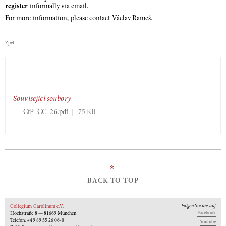
register
informally via email.
For more information, please contact Václav Rameš.
Zpět
Související soubory
CfP_CC_26.pdf
75 KB
»
BACK TO TOP
Folgen Sie uns auf
Collegium Carolinum e.V.
Facebook
Hochstraße 8 — 81669 München
Telefon: +49 89 55 26 06-0
Youtube