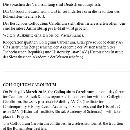
Die Sprachen der Veranstaltung sind Deutsch und Englisch.
Das Colloquium Carolinum führt in veränderter Form die Tradition des
Bohemisten-Treffens fort.
Der Besuch des Colloquium Carolinum steht allen Interessierten offen. Um
eine formlose
Anmeldung
per E-Mail wird gebeten.
Weitere Auskünfte erhalten Sie bei Václav Rameš.
Kooperationspartner: Collegium Carolinum, Ústav pro soudobé dějiny AV
ČR (Institut für Zeitgeschichte der Akademie der Wissenschaften der
Tschechischen Republik) und Historický ústav SAV (Historisches Institut
der Slowakischen Akademie der Wissenschaften).
―――――――――――――――――――――――――――――――
COLLOQUIUM CAROLINUM
On Friday,
13 March 2026
, the
Colloquium Carolinum
—a one-day forum
for Czech and Slovak Studies organized in cooperation with the Collegium
Carolinum, the Ústav pro soudobé dějiny AV ČR (Institute for
Contemporary History, Czech Academy of Sciences), and the Historický
ústav SAV (Historical Institute, Slovak Academy of Sciences)—will take
place in Prague.
The Colloquium Carolinum continues, in a refreshed format, the tradition
of the Bohemisten-Treffen.