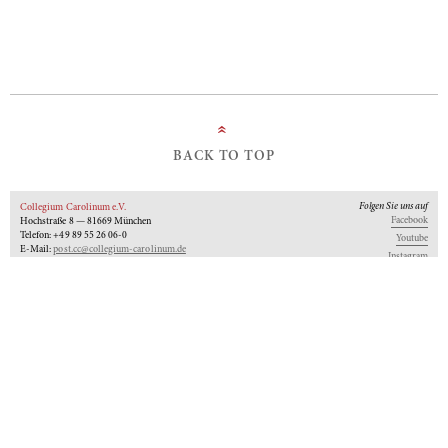
»
BACK TO TOP
Folgen Sie uns auf
Collegium Carolinum e.V.
Facebook
Hochstraße 8 — 81669 München
Telefon: +49 89 55 26 06-0
Youtube
E-Mail:
post.cc@collegium-carolinum.de
Instagram
Impressum
Datenschutz
Logo
Unseren Newsletter abonnieren
An-Institut der
Gefördert von:
Mitglied im