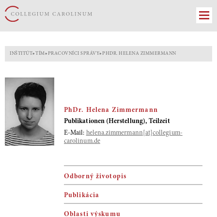
INŠTITÚT
»
TÍM
»
PRACOVNÍCI SPRÁVY
»
PHDR. HELENA ZIMMERMANN
PhDr. Helena Zimmermann
Publikationen (Herstellung), Teilzeit
E-Mail:
helena.zimmermann[at]collegium-
carolinum.de
Odborný životopis
Publikácia
Oblasti výskumu