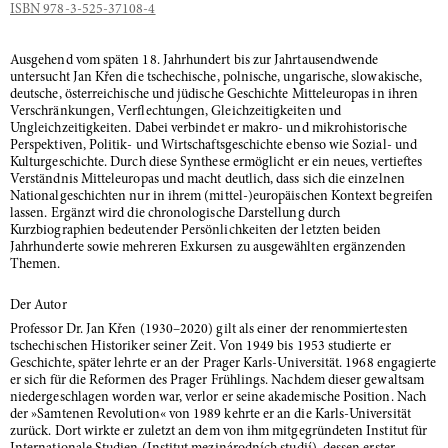
ISBN 978-3-525-37108-4
Ausgehend vom späten 18. Jahrhundert bis zur Jahrtausendwende
untersucht Jan Křen die tschechische, polnische, ungarische, slowakische,
deutsche, österreichische und jüdische Geschichte Mitteleuropas in ihren
Verschränkungen, Verflechtungen, Gleichzeitigkeiten und
Ungleichzeitigkeiten. Dabei verbindet er makro- und mikrohistorische
Perspektiven, Politik- und Wirtschaftsgeschichte ebenso wie Sozial- und
Kulturgeschichte. Durch diese Synthese ermöglicht er ein neues, vertieftes
Verständnis Mitteleuropas und macht deutlich, dass sich die einzelnen
Nationalgeschichten nur in ihrem (mittel-)europäischen Kontext begreifen
lassen. Ergänzt wird die chronologische Darstellung durch
Kurzbiographien bedeutender Persönlichkeiten der letzten beiden
Jahrhunderte sowie mehreren Exkursen zu ausgewählten ergänzenden
Themen.
Der Autor
Professor Dr. Jan Křen (1930–2020) gilt als einer der renommiertesten
tschechischen Historiker seiner Zeit. Von 1949 bis 1953 studierte er
Geschichte, später lehrte er an der Prager Karls-Universität. 1968 engagierte
er sich für die Reformen des Prager Frühlings. Nachdem dieser gewaltsam
niedergeschlagen worden war, verlor er seine akademische Position. Nach
der »Samtenen Revolution« von 1989 kehrte er an die Karls-Universität
zurück. Dort wirkte er zuletzt an dem von ihm mitgegründeten Institut für