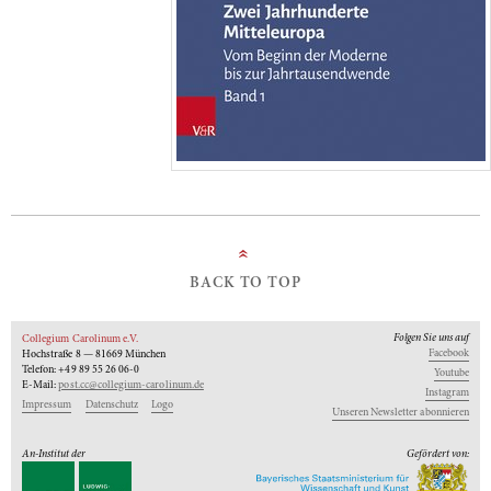
»
BACK TO TOP
Folgen Sie uns auf
Collegium Carolinum e.V.
Facebook
Hochstraße 8 — 81669 München
Telefon: +49 89 55 26 06-0
Youtube
E-Mail:
post.cc@collegium-carolinum.de
Instagram
Impressum
Datenschutz
Logo
Unseren Newsletter abonnieren
An-Institut der
Gefördert von: