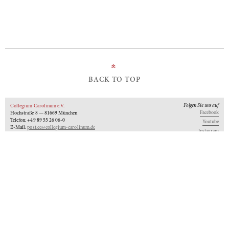
»
BACK TO TOP
Folgen Sie uns auf
Collegium Carolinum e.V.
Facebook
Hochstraße 8 — 81669 München
Telefon: +49 89 55 26 06-0
Youtube
E-Mail:
post.cc@collegium-carolinum.de
Instagram
Impressum
Datenschutz
Logo
Unseren Newsletter abonnieren
An-Institut der
Gefördert von:
Mitglied im