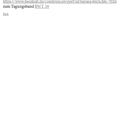
https://www.hsozkult.de/conferencereport/id/tagungsberichte-7026
zum Tagungsband
BWT 39
Back