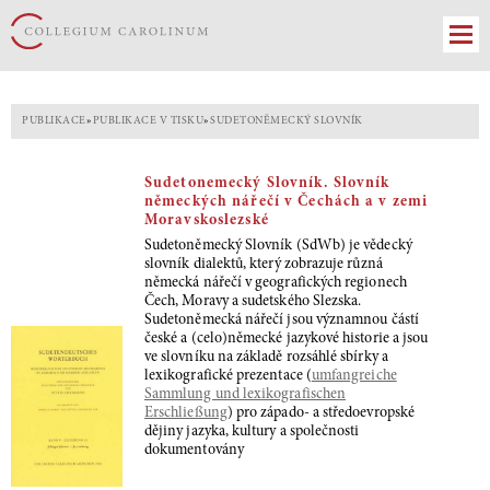
PUBLIKACE
»
PUBLIKACE V TISKU
»
SUDETONĚMECKÝ SLOVNÍK
Sudetonemecký Slovník. Slovník
německých nářečí v Čechách a v zemi
Moravskoslezské
Sudetoněmecký Slovník (SdWb) je vědecký
slovník dialektů, který zobrazuje různá
německá nářečí v geografických regionech
Čech, Moravy a sudetského Slezska.
Sudetoněmecká nářečí jsou významnou částí
české a (celo)německé jazykové historie a jsou
ve slovníku na základě rozsáhlé sbírky a
lexikografické prezentace (
umfangreiche
Sammlung und lexikografischen
Erschließung
) pro západo- a středoevropské
dějiny jazyka, kultury a společnosti
dokumentovány