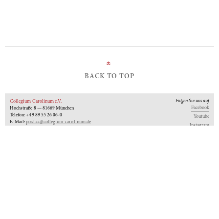
»
BACK TO TOP
Folgen Sie uns auf
Collegium Carolinum e.V.
Facebook
Hochstraße 8 — 81669 München
Telefon: +49 89 55 26 06-0
Youtube
E-Mail:
post.cc@collegium-carolinum.de
Instagram
Impressum
Datenschutz
Logo
Unseren Newsletter abonnieren
An-Institut der
Gefördert von:
Mitglied im