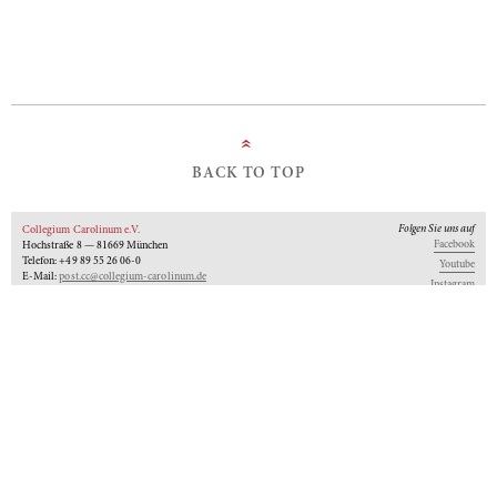
»
BACK TO TOP
Folgen Sie uns auf
Collegium Carolinum e.V.
Facebook
Hochstraße 8 — 81669 München
Telefon: +49 89 55 26 06-0
Youtube
E-Mail:
post.cc@collegium-carolinum.de
Instagram
Impressum
Datenschutz
Logo
Unseren Newsletter abonnieren
An-Institut der
Gefördert von:
Mitglied im