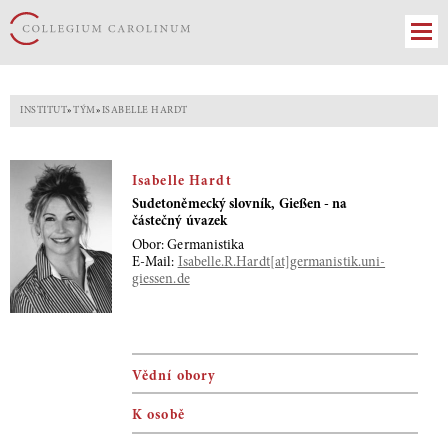
INSTITUT
»
TÝM
»
ISABELLE HARDT
Isabelle Hardt
Sudetoněmecký slovník, Gießen - na
částečný úvazek
Obor: Germanistika
E-Mail:
Isabelle.R.Hardt[at]germanistik.uni-
giessen.de
Vědní obory
K osobě