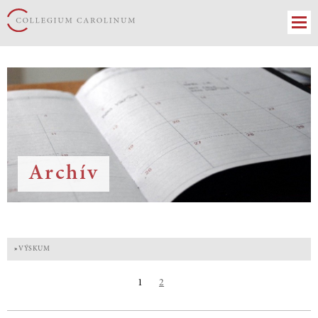
Archív
»
VÝSKUM
1
2