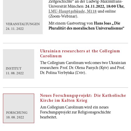
Zeitgeschichte“ an der Ludwig-Maximilians-
Universität München:
24.11.2022, 18:00 Uhr,
LMU-Hauptgebäude, M118
und online
(Zoom-Webinar).
Mit einem Gastvortrag von
Hans Joas „Die
VERANSTALTUNGEN
Pluralität des moralischen Universalismus“
24. 11. 2022
Ukrainian researchers at the Collegium
Carolinum
The Collegium Carolinum welcomes two Ukrainian
researchers: Prof. Dr. Olena Panych (Kyiv) and Prof.
INSTITUT
Dr. Polina Verbytska (L’viv).
11. 08. 2022
Neues Forschungsprojekt: Die Katholische
Kirche im Kalten Krieg
Am Collegium Carolinum wird ein neues
Forschungsprojekt zur Religionsgeschichte
FORSCHUNG
bearbeitet.
10. 08. 2022