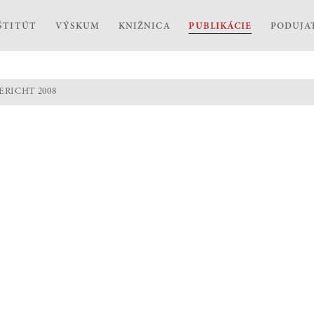
ŠTITÚT
VÝSKUM
KNIŽNICA
PUBLIKÁCIE
PODUJA
ERICHT 2008