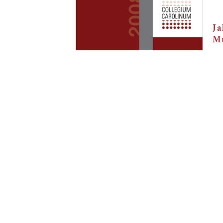
Ja
Mu