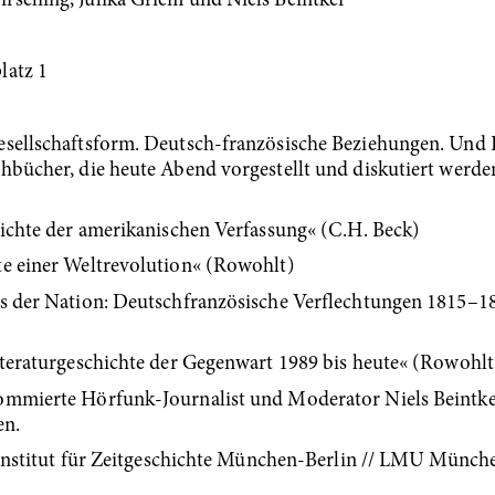
rsching, Julika Griem und Niels Beintker
latz 1
esellschaftsform. Deutsch-französische Beziehungen. Und 
hbücher, die heute Abend vorgestellt und diskutiert werden
hichte der amerikanischen Verfassung« (C.H. Beck)
te einer Weltrevolution« (Rowohlt)
ts der Nation: Deutschfranzösische Verflechtungen 1815–1
Literaturgeschichte der Gegenwart 1989 bis heute« (Rowohlt
ommierte Hörfunk-Journalist und Moderator Niels Beintker
en.
// Institut für Zeitgeschichte München-Berlin // LMU Münc