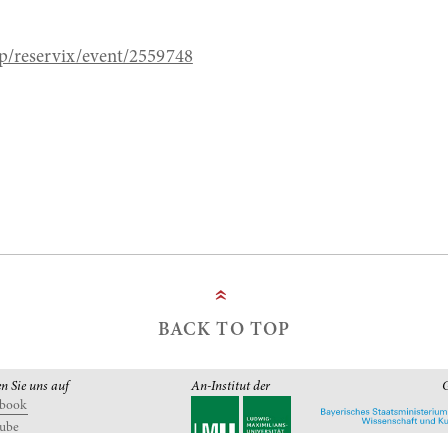
/p/reservix/event/2559748
»
BACK TO TOP
en Sie uns auf
An-Institut der
G
ebook
ube