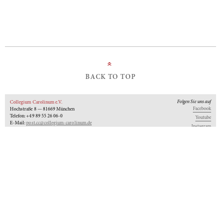
»
BACK TO TOP
Folgen Sie uns auf
Collegium Carolinum e.V.
Facebook
Hochstraße 8 — 81669 München
Telefon: +49 89 55 26 06-0
Youtube
E-Mail:
post.cc@collegium-carolinum.de
Instagram
Impressum
Datenschutz
Logo
Unseren Newsletter abonnieren
An-Institut der
Gefördert von:
Mitglied im