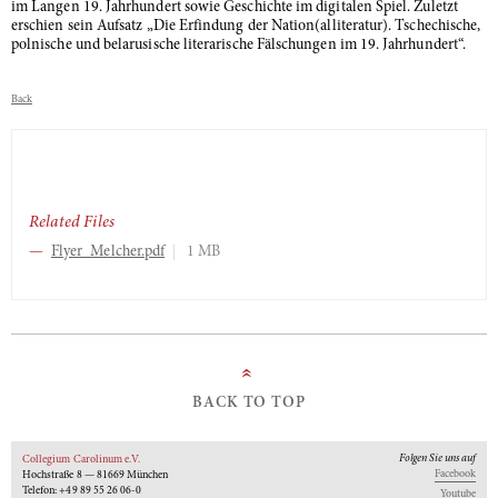
im Langen 19. Jahrhundert sowie Geschichte im digitalen Spiel. Zuletzt
erschien sein Aufsatz „Die Erfindung der Nation(alliteratur). Tschechische,
polnische und belarusische literarische Fälschungen im 19. Jahrhundert“.
Back
Related Files
Flyer_Melcher.pdf
1 MB
»
BACK TO TOP
Folgen Sie uns auf
Collegium Carolinum e.V.
Facebook
Hochstraße 8 — 81669 München
Telefon: +49 89 55 26 06-0
Youtube