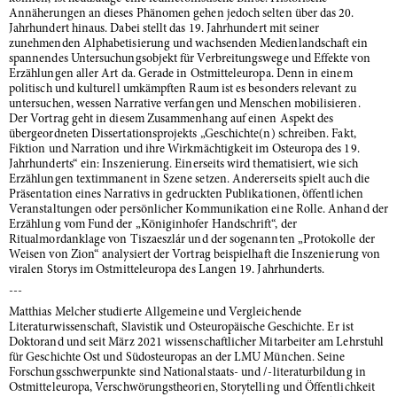
Annäherungen an dieses Phänomen gehen jedoch selten über das 20.
Jahrhundert hinaus. Dabei stellt das 19. Jahrhundert mit seiner
zunehmenden Alphabetisierung und wachsenden Medienlandschaft ein
spannendes Untersuchungsobjekt für Verbreitungswege und Effekte von
Erzählungen aller Art da. Gerade in Ostmitteleuropa. Denn in einem
politisch und kulturell umkämpften Raum ist es besonders relevant zu
untersuchen, wessen Narrative verfangen und Menschen mobilisieren.
Der Vortrag geht in diesem Zusammenhang auf einen Aspekt des
übergeordneten Dissertationsprojekts „Geschichte(n) schreiben. Fakt,
Fiktion und Narration und ihre Wirkmächtigkeit im Osteuropa des 19.
Jahrhunderts“ ein: Inszenierung. Einerseits wird thematisiert, wie sich
Erzählungen textimmanent in Szene setzen. Andererseits spielt auch die
Präsentation eines Narrativs in gedruckten Publikationen, öffentlichen
Veranstaltungen oder persönlicher Kommunikation eine Rolle. Anhand der
Erzählung vom Fund der „Königinhofer Handschrift“, der
Ritualmordanklage von Tiszaeszlár und der sogenannten „Protokolle der
Weisen von Zion“ analysiert der Vortrag beispielhaft die Inszenierung von
viralen Storys im Ostmitteleuropa des Langen 19. Jahrhunderts.
---
Matthias Melcher studierte Allgemeine und Vergleichende
Literaturwissenschaft, Slavistik und Osteuropäische Geschichte. Er ist
Doktorand und seit März 2021 wissenschaftlicher Mitarbeiter am Lehrstuhl
für Geschichte Ost und Südosteuropas an der LMU München. Seine
Forschungsschwerpunkte sind Nationalstaats- und /-literaturbildung in
Ostmitteleuropa, Verschwörungstheorien, Storytelling und Öffentlichkeit