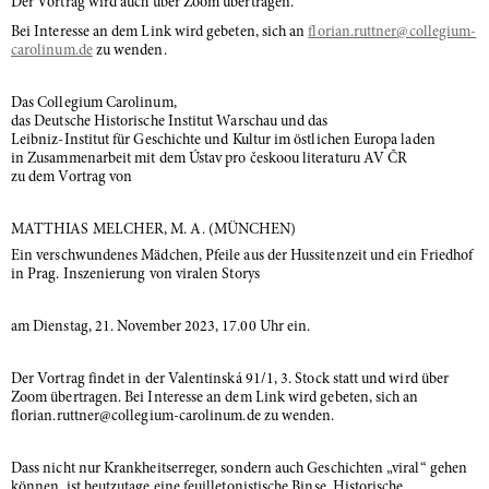
Der Vortrag wird auch über Zoom übertragen.
Bei Interesse an dem Link wird gebeten, sich an
florian.ruttner
@collegium-
carolinum.de
zu wenden.
Das Collegium Carolinum,
das Deutsche Historische Institut Warschau und das
Leibniz-Institut für Geschichte und Kultur im östlichen Europa laden
in Zusammenarbeit mit dem Ústav pro českoou literaturu AV ČR
zu dem Vortrag von
MATTHIAS MELCHER, M. A. (MÜNCHEN)
Ein verschwundenes Mädchen, Pfeile aus der Hussitenzeit und ein Friedhof
in Prag. Inszenierung von viralen Storys
am Dienstag, 21. November 2023, 17.00 Uhr ein.
Der Vortrag findet in der Valentinská 91/1, 3. Stock statt und wird über
Zoom übertragen. Bei Interesse an dem Link wird gebeten, sich an
florian.ruttner@collegium-carolinum.de zu wenden.
Dass nicht nur Krankheitserreger, sondern auch Geschichten „viral“ gehen
können, ist heutzutage eine feuilletonistische Binse. Historische