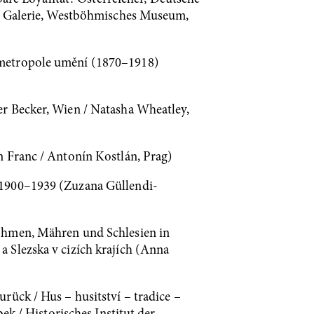
he Galerie, Westböhmisches Museum,
 metropole umění (1870–1918)
r Becker, Wien / Natasha Wheatley,
n Franc / Antonín Kostlán, Prag)
 1900–1939 (Zuzana Güllendi-
Böhmen, Mähren und Schlesien in
 Slezska v cizích krajích (Anna
rück / Hus – husitství – tradice –