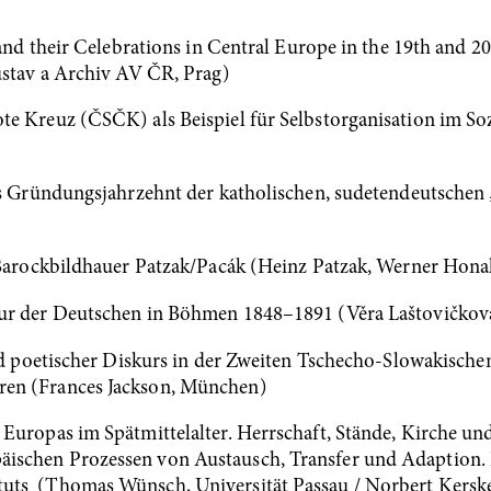
s and their Celebrations in Central Europe in the 19th and 
ústav a Archiv AV ČR, Prag)
te Kreuz (ČSČK) als Beispiel für Selbstorganisation im S
Das Gründungsjahrzehnt der katholischen, sudetendeutsch
e Barockbildhauer Patzak/Pacák (Heinz Patzak, Werner Hon
ur der Deutschen in Böhmen 1848–1891 (Věra Laštovičková
und poetischer Diskurs in der Zweiten Tschecho-Slowakisch
en (Frances Jackson, München)
Europas im Spätmittelalter. Herrschaft, Stände, Kirche und
schen Prozessen von Austausch, Transfer und Adaption. In
uts (Thomas Wünsch, Universität Passau / Norbert Kerske