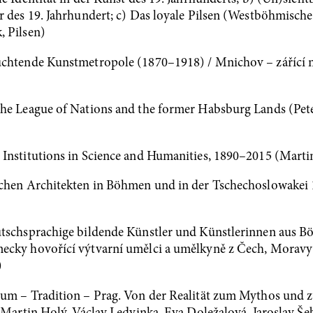
ur des 19. Jahrhundert; c) Das loyale Pilsen (Westböhmisc
, Pilsen)
euchtende Kunstmetropole (1870–1918) / Mnichov – zářící
The League of Nations and the former Habsburg Lands (Pete
Institutions in Science and Humanities, 1890–2015 (Marti
schen Architekten in Böhmen und in der Tschechoslowakei
utschsprachige bildende Künstler und Künstlerinnen aus 
ecky hovořící výtvarní umělci a umělkyně z Čech, Moravy a
)
um – Tradition – Prag. Von der Realität zum Mythos und zu