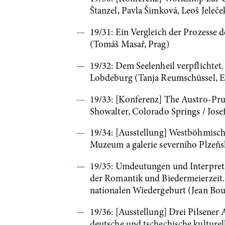
Štanzel, Pavla Šimková, Leoš Jeleč
19/31: Ein Vergleich der Prozesse 
(Tomáš Masař, Prag)
19/32: Dem Seelenheil verpflichte
Lobdeburg (Tanja Reumschüssel, E
19/33: [Konferenz] The Austro-Prus
Showalter, Colorado Springs / Jo
19/34: [Ausstellung] Westböhmische
Muzeum a galerie severního Plzeňs
19/35: Umdeutungen und Interpreta
der Romantik und Biedermeierzeit
nationalen Wiedergeburt (Jean Bout
19/36: [Ausstellung] Drei Pilsener 
deutsche und tschechische kulturell