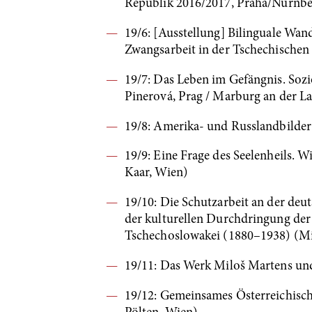
Republik 2016/2017, Praha/Nürnbe
19/6: [Ausstellung] Bilinguale Wan
Zwangsarbeit in der Tschechischen 
19/7: Das Leben im Gefängnis. Sozi
Pinerová, Prag / Marburg an der L
19/8: Amerika- und Russlandbilder
19/9: Eine Frage des Seelenheils. 
Kaar, Wien)
19/10: Die Schutzarbeit an der deu
der kulturellen Durchdringung der
Tschechoslowakei (1880–1938) (Mi
19/11: Das Werk Miloš Martens und 
19/12: Gemeinsames Österreichisch-