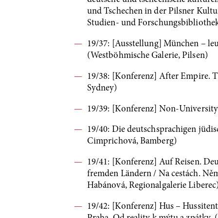
und Tschechen in der Pilsner Kult
Studien- und Forschungsbibliothek
19/37: [Ausstellung] München – l
(Westböhmische Galerie, Pilsen)
19/38: [Konferenz] After Empire. 
Sydney)
19/39: [Konferenz] Non-University 
19/40: Die deutschsprachigen jüdi
Cimprichová, Bamberg)
19/41: [Konferenz] Auf Reisen. De
fremden Ländern / Na cestách. Něm
Habánová, Regionalgalerie Liberec
19/42: [Konferenz] Hus – Hussitent