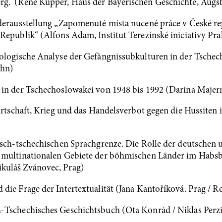
rg. (René Küpper, Haus der Bayerischen Geschichte, Augs
derausstellung „Zapomenuté místa nucené práce v České re
Republik“ (Alfons Adam, Institut Terezínské iniciativy Pr
ologische Analyse der Gefängnissubkulturen in der Tschec
ahn)
 in der Tschechoslowakei von 1948 bis 1992 (Darina Maje
Wirtschaft, Krieg und das Handelsverbot gegen die Hussite
tsch-tschechischen Sprachgrenze. Die Rolle der deutschen 
 multinationalen Gebiete der böhmischen Länder im Habsb
kuláš Zvánovec, Prag)
die Frage der Intertextualität (Jana Kantoříková. Prag / 
Tschechisches Geschichtsbuch (Ota Konrád / Niklas Perzi 