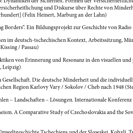
Dynamiken der Sicherheit. Formen der Versicherheitlichun
 Versicherheitlichung und Diskurse über Rechte von Minder
rhundert] (Felix Heinert, Marburg an der Lahn)
ng Borders“. Ein Bildungsprojekt zur Geschichte von Radi
ien im deutsch-tschechischen Kontext, Arbeitssitzung, Mün
 Kissing / Passau)
aktiken von Erinnerung und Resonanz in den visuellen und
 Leipzig)
 Gesellschaft. Die deutsche Minderheit und die individuel
lichen Region Karlovy Vary / Sokolov / Cheb nach 1948 
en – Landschaften – Lösungen. Internationale Konferenz i
theism. A Comparative Study of Czechoslovakia and the Sov
mweltgeschichte Tschechiens und der Slowakei. Kobylí, Tsc