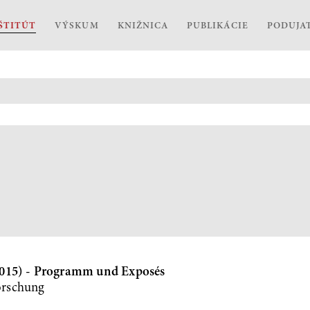
ŠTITÚT
VÝSKUM
KNIŽNICA
PUBLIKÁCIE
PODUJA
2015) - Programm und Exposés
orschung