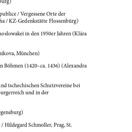
burg)
publice / Vergessene Orte der
aha / KZ-Gedenkstätte Flossenbürg)
hoslowakei in den 1950er Jahren (Klára
rnikova, München)
n in Böhmen (1420–ca. 1436) (Alexandra
und tschechischen Schutzvereine bei
urgerreich und in der
Regensburg)
/ Hildegard Schmoller, Prag, St.