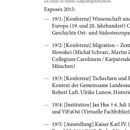
H-Soz-u-Kult-Tagungsbericht
Exposés 2015:
19/1: [Konferenz] Wissenschaft u
Europa (19. und 20. Jahrhundert) 
Geschichte Ost- und Südosteuropa
19/2: [Konferenz] Migration – Zent
Slowakei (Michal Schvarc, Martin Z
Collegium Carolinum / Karpatendeut
München)
19/3: [Konferenz] Tschechien und 
Kontext der Gemeinsame Landesauss
Robert Luft, Ulrike Lunow, Histor
19/4: [Institution] Jan Hus † 6. 
und ViFaOst (Virtuelle Fachbiblio
19/5: [Ausstellung] Kaiser Karl IV