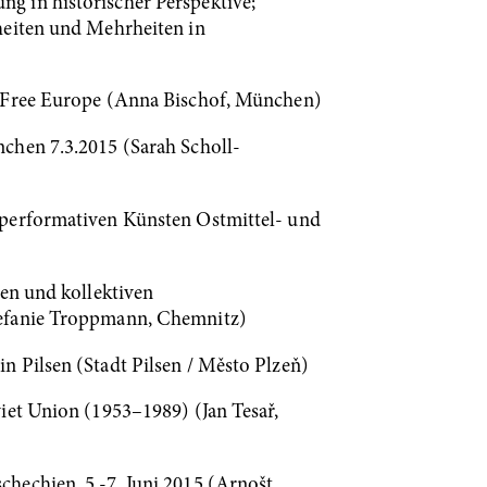
g in historischer Perspektive;
heiten und Mehrheiten in
o Free Europe (Anna Bischof, München)
chen 7.3.2015 (Sarah Scholl-
 performativen Künsten Ostmittel- und
len und kollektiven
(Stefanie Troppmann, Chemnitz)
n Pilsen (Stadt Pilsen / Město Plzeň)
iet Union (1953–1989) (Jan Tesař,
hechien, 5.-7. Juni 2015 (Arnošt