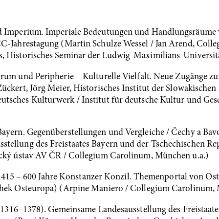
nd Imperium. Imperiale Bedeutungen und Handlungsräume 
CC-Jahrestagung (Martin Schulze Wessel / Jan Arend, Coll
s, Historisches Seminar der Ludwig-Maximilians-Universi
rum und Peripherie – Kulturelle Vielfalt. Neue Zugänge zu
ückert, Jörg Meier, Historisches Institut der Slowakische
sches Kulturwerk / Institut für deutsche Kultur und Gesc
Bayern. Gegenüberstellungen und Vergleiche / Čechy a Bavo
tellung des Freistaates Bayern und der Tschechischen Re
ický ústav AV ČR / Collegium Carolinum, München u.a.)
Juli 1415 – 600 Jahre Konstanzer Konzil. Themenportal von
thek Osteuropa) (Arpine Maniero / Collegium Carolinum, 
. (1316–1378). Gemeinsame Landesausstellung des Freistaat