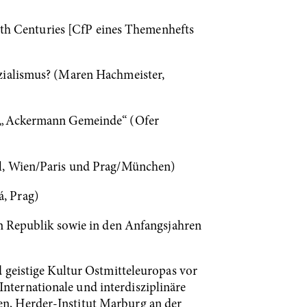
20th Centuries [CfP eines Themenhefts
ozialismus? (Maren Hachmeister,
en „Ackermann Gemeinde“ (Ofer
al, Wien/Paris und Prag/München)
, Prag)
en Republik sowie in den Anfangsjahren
 geistige Kultur Ostmitteleuropas vor
ternationale und interdisziplinäre
n, Herder-Institut Marburg an der