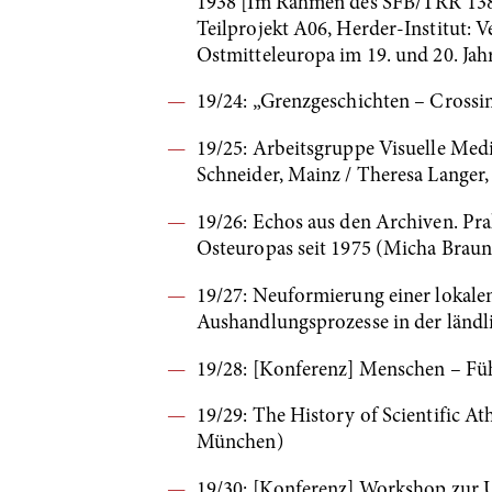
1938 [Im Rahmen des SFB/TRR 138: 
Teilprojekt A06, Herder-Institut:
Ostmitteleuropa im 19. und 20. Jah
19/24: „Grenzgeschichten – Crossi
19/25: Arbeitsgruppe Visuelle Med
Schneider, Mainz / Theresa Langer,
19/26: Echos aus den Archiven. Pr
Osteuropas seit 1975 (Micha Braun,
19/27: Neuformierung einer lokalen
Aushandlungsprozesse in der länd
19/28: [Konferenz] Menschen – Fühl
19/29: The History of Scientific A
München)
19/30: [Konferenz] Workshop zur U