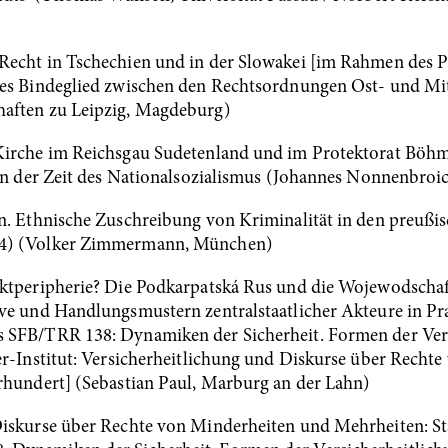
Recht in Tschechien und in der Slowakei [im Rahmen des P
les Bindeglied zwischen den Rechtsordnungen Ost- und Mit
haften zu Leipzig, Magdeburg)
 Kirche im Reichsgau Sudetenland und im Protektorat Böh
 in der Zeit des Nationalsozialismus (Johannes Nonnenbroic
en. Ethnische Zuschreibung von Kriminalität in den preuß
14) (Volker Zimmermann, München)
iktperipherie? Die Podkarpatská Rus und die Wojewodschaf
ive und Handlungsmustern zentralstaatlicher Akteure in P
 SFB/TRR 138: Dynamiken der Sicherheit. Formen der Versi
er-Institut: Versicherheitlichung und Diskurse über Rech
rhundert] (Sebastian Paul, Marburg an der Lahn)
 Diskurse über Rechte von Minderheiten und Mehrheiten: 