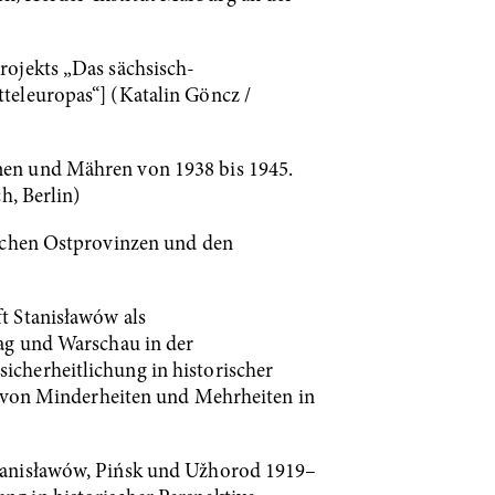
rojekts „Das sächsisch-
teleuropas“] (Katalin Göncz /
men und Mähren von 1938 bis 1945.
h, Berlin)
ischen Ostprovinzen und den
t Stanisławów als
rag und Warschau in der
cherheitlichung in historischer
te von Minderheiten und Mehrheiten in
Stanisławów, Pińsk und Užhorod 1919–