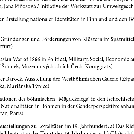
ek, Jana Piňosová / Initiative der Werkstatt zur Umweltgesc
der Erstellung nationaler Identitäten in Finnland und den
t. Gründungen und Förderungen von Klöstern im Spätmittel
rfurt)
sian War of 1866 in Political, Military, Social, Economic 
sef Šrámek, Muzeum východních Čech, Königgrätz)
r Barock. Ausstellung der Westböhmischen Galerie (Západoč
ka, Mariánská Týnice)
tionen des böhmischen „Mägdekriegs“ in den tschechisch
. Nationalitäten in Böhmen in der Genderperspektive anh
an, Paris)
Ausstellungen zu Loyalitäten im 19. Jahrhundert: a) Das Risi
e Identität in der Kunst des 19. Jahrhunderts; b) (Un)sicht