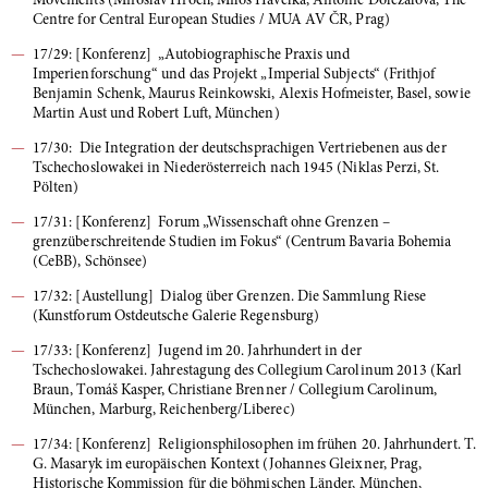
Movements (Miroslav Hroch, Miloš Havelka, Antonie Doležalová, The
Centre for Central European Studies / MUA AV ČR, Prag)
17/29: [Konferenz] „Autobiographische Praxis und
Imperienforschung“ und das Projekt „Imperial Subjects“ (Frithjof
Benjamin Schenk, Maurus Reinkowski, Alexis Hofmeister, Basel, sowie
Martin Aust und Robert Luft, München)
17/30: Die Integration der deutschsprachigen Vertriebenen aus der
Tschechoslowakei in Niederösterreich nach 1945 (Niklas Perzi, St.
Pölten)
17/31: [Konferenz] Forum „Wissenschaft ohne Grenzen –
grenzüberschreitende Studien im Fokus“ (Centrum Bavaria Bohemia
(CeBB), Schönsee)
17/32: [Austellung] Dialog über Grenzen. Die Sammlung Riese
(Kunstforum Ostdeutsche Galerie Regensburg)
17/33: [Konferenz] Jugend im 20. Jahrhundert in der
Tschechoslowakei. Jahrestagung des Collegium Carolinum 2013 (Karl
Braun, Tomáš Kasper, Christiane Brenner / Collegium Carolinum,
München, Marburg, Reichenberg/Liberec)
17/34: [Konferenz] Religionsphilosophen im frühen 20. Jahrhundert. T.
G. Masaryk im europäischen Kontext (Johannes Gleixner, Prag,
Historische Kommission für die böhmischen Länder, München,