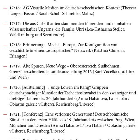
17/16: AG Visuelle Medien im deutsch-tschechischen Kontext (Theresa
Langer, Passau / Sarah Scholl-Schneider, Mainz)
17/17: Die aus Cisleithanien stammenden führenden und namhaften
Wissenschaftler Ungarns: die Familie Uhrl (Lea-Katharina Steller,
Waldkraiburg und Szentendre)
17/18: Erinnerung – Macht – Europa. Zur Konfiguration von
Geschichte in einem „europäischen“ Netzwerk (Kristina Chmelar,
Erlangen)
17/19: Alte Spuren, Neue Wege – Oberösterreich, Südböhmen.
Grenzüberschreitende Landesausstellung 2013 (Karl Vocelka u. a. Linz
und Wien)
17/20: [Austtellung] „Junge Löwen im Käfig“. Gruppen
deutschsprachiger Künstler der Tschechoslowakei in den zwanziger und
dreißiger Jahren des 20. Jahrhunderts (Anna Habánová, Ivo Habán /
Oblastní galerie v Liberci, Reichenberg/Liberec)
17/21: [Konferenz] Eine verlorene Generation? Deutschböhmische
Künstler in der ersten Hälfte des 19. Jahrhunderts zwischen Prag, Wien,
München und Dresden (Anna Habánová / Ivo Habán / Oblastní galerie
v Liberci, Reichenberg/Liberec)