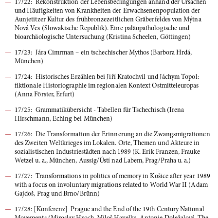
17/22: Rekonstruktion der Lebensbedingungen anhand der Ursachen
und Häufigkeiten von Krankheiten der Erwachsenenpopulation der
Aunjetitzer Kultur des frühbronzezeitlichen Gräberfeldes von Mýtna
Nová Ves (Slowakische Republik). Eine paläopathologische und
bioarchäologische Untersuchung (Kristina Scheelen, Göttingen)
17/23: Jára Cimrman – ein tschechischer Mythos (Barbora Hrdá,
München)
17/24: Historisches Erzählen bei Jiří Kratochvil und Jáchym Topol:
fiktionale Historiographie im regionalen Kontext Ostmitteleuropas
(Anna Förster, Erfurt)
17/25: Grammatikübersicht - Tabellen für Tschechisch (Irena
Hirschmann, Eching bei München)
17/26: Die Transformation der Erinnerung an die Zwangsmigrationen
des Zweiten Weltkrieges im Lokalen. Orte, Themen und Akteure in
sozialistischen Industriestädten nach 1989 (K. Erik Franzen, Frauke
Wetzel u. a., München, Aussig/Ústí nad Labem, Prag/Praha u. a.)
17/27: Transformations in politics of memory in Košice after year 1989
with a focus on involuntary migrations related to World War II (Adam
Gajdoš, Prag und Brno/Brünn)
17/28: [Konferenz] Prague and the End of the 19th Century National