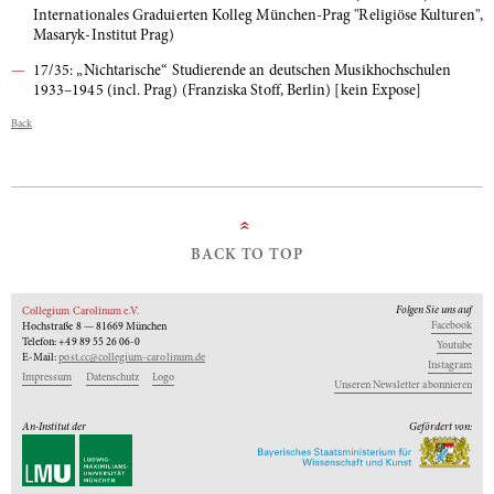
Internationales Graduierten Kolleg München-Prag "Religiöse Kulturen",
Masaryk-Institut Prag)
17/35: „Nichtarische“ Studierende an deutschen Musikhochschulen
1933–1945 (incl. Prag) (Franziska Stoff, Berlin) [kein Expose]
Back
»
BACK TO TOP
Folgen Sie uns auf
Collegium Carolinum e.V.
Facebook
Hochstraße 8 — 81669 München
Telefon: +49 89 55 26 06-0
Youtube
E-Mail:
post.cc@collegium-carolinum.de
Instagram
Impressum
Datenschutz
Logo
Unseren Newsletter abonnieren
An-Institut der
Gefördert von: