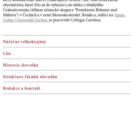
který dokumentuje nářečí „Sudetských Němců“, tzn. toho německého
obyvatelstva, které žilo až do vyhnání a do útěku z tehdejšího
Československa (během německé okupace "Protektorat Böhmen und
Mähren") v Čechách a v zemi Moravskoslezské. Redakce, sídlící na
Justus-
Liebig-Universität Gießen
, je pracoviště Collegia Carolina.
Nářeční velkokrajiny
Cíle
Historie slovníku
Struktura článků slovníku
Redakce a kontakt