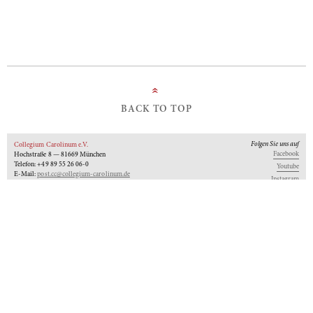
»
BACK TO TOP
Folgen Sie uns auf
Collegium Carolinum e.V.
Facebook
Hochstraße 8 — 81669 München
Telefon: +49 89 55 26 06-0
Youtube
E-Mail:
post.cc@collegium-carolinum.de
Instagram
Impressum
Datenschutz
Logo
Unseren Newsletter abonnieren
An-Institut der
Gefördert von:
Mitglied im