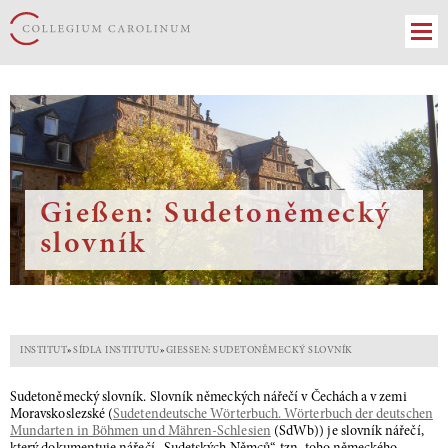
Gießen: Sudetoněmecký
slovník
INSTITUT
»
SÍDLA INSTITUTU
»
GIESSEN: SUDETONĚMECKÝ SLOVNÍK
Sudetoněmecký slovník. Slovník německých nářečí v Čechách a v zemi
Moravskoslezské (
Sudetendeutsche Wörterbuch. Wörterbuch der deutschen
Mundarten in Böhmen und Mähren-Schlesien
(SdWb)) je slovník nářečí,