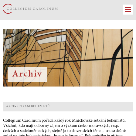
Archiv
AKCE
»
SETKÁNÍ BOHEMISTŮ
Collegium Carolinum pořádá každý rok Mnichovské setkání bohemistů.
Všichni, kdo mají odborný zájem o výzkum česko-moravských, resp.
českých a sudetoněmeckých, stejně jako slovenských témat, jsou srdečně