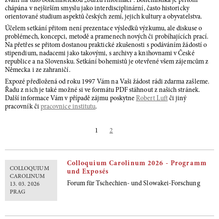
zváni na tuto bohemistickou „burzu informací“. Bohemistika je přitom
chápána v nejširším smyslu jako interdisciplinární, často historicky
orientované studium aspektů českých zemí, jejich kultury a obyvatelstva.
Účelem setkání přitom není prezentace výsledků výzkumu, ale diskuse o
problémech, koncepci, metodě a pramenech nových či probíhajících prací.
Na přetřes se přitom dostanou praktické zkušenosti s podáváním žádostí o
stipendium, nadacemi jako takovými, s archivy a knihovnami v České
republice a na Slovensku. Setkání bohemistů je otevřené všem zájemcům z
Německa i ze zahraničí.
Expozé předložená od roku 1997 Vám na Vaši žádost rádi zdarma zašleme.
Řadu z nich je také možné si ve formátu PDF stáhnout z našich stránek.
Další informace Vám v případě zájmu poskytne
Robert Luft
či jiný
pracovník či
pracovnice institutu
.
1
2
Colloquium Carolinum 2026 - Programm
COLLOQUIUM
und Exposés
CAROLINUM
Forum für Tschechien- und Slowakei-Forschung
13. 03. 2026
PRAG