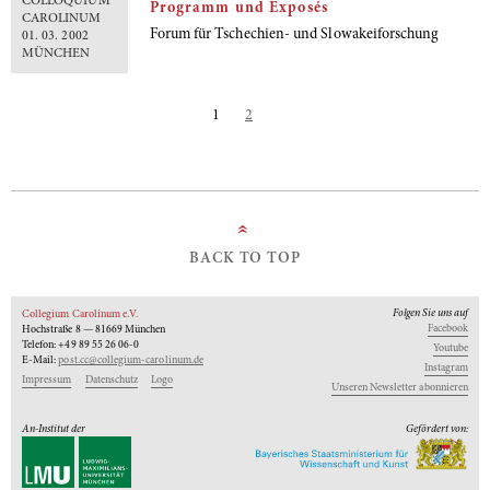
COLLOQUIUM
Programm und Exposés
CAROLINUM
Forum für Tschechien- und Slowakeiforschung
01. 03. 2002
MÜNCHEN
1
2
»
BACK TO TOP
Folgen Sie uns auf
Collegium Carolinum e.V.
Facebook
Hochstraße 8 — 81669 München
Telefon: +49 89 55 26 06-0
Youtube
E-Mail:
post.cc@collegium-carolinum.de
Instagram
Impressum
Datenschutz
Logo
Unseren Newsletter abonnieren
An-Institut der
Gefördert von: