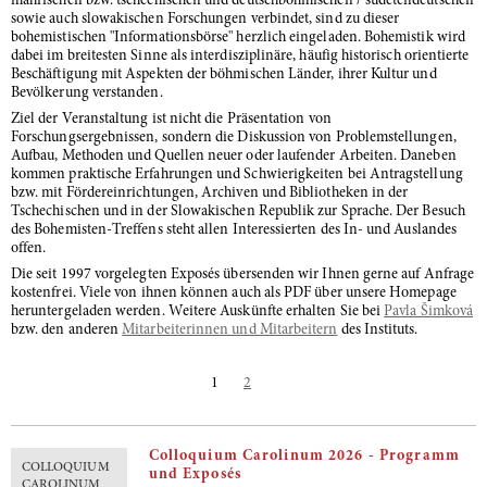
mährischen bzw. tschechischen und deutschböhmischen / sudetendeutschen
sowie auch slowakischen Forschungen verbindet, sind zu dieser
bohemistischen "Informationsbörse" herzlich eingeladen. Bohemistik wird
dabei im breitesten Sinne als interdisziplinäre, häufig historisch orientierte
Beschäftigung mit Aspekten der böhmischen Länder, ihrer Kultur und
Bevölkerung verstanden.
Ziel der Veranstaltung ist nicht die Präsentation von
Forschungsergebnissen, sondern die Diskussion von Problemstellungen,
Aufbau, Methoden und Quellen neuer oder laufender Arbeiten. Daneben
kommen praktische Erfahrungen und Schwierigkeiten bei Antragstellung
bzw. mit Fördereinrichtungen, Archiven und Bibliotheken in der
Tschechischen und in der Slowakischen Republik zur Sprache. Der Besuch
des Bohemisten-Treffens steht allen Interessierten des In- und Auslandes
offen.
Die seit 1997 vorgelegten Exposés übersenden wir Ihnen gerne auf Anfrage
kostenfrei. Viele von ihnen können auch als PDF über unsere Homepage
heruntergeladen werden. Weitere Auskünfte erhalten Sie bei
Pavla Šimková
bzw. den anderen
Mitarbeiterinnen und Mitarbeitern
des Instituts.
1
2
Colloquium Carolinum 2026 - Programm
COLLOQUIUM
und Exposés
CAROLINUM