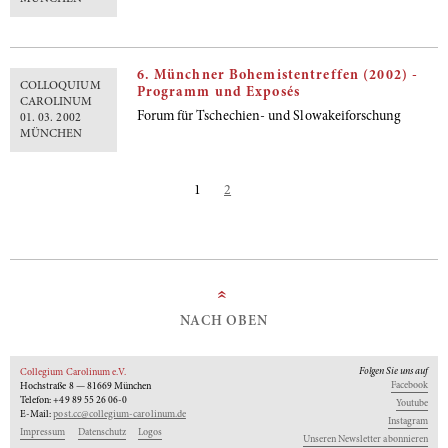
6. Münchner Bohemistentreffen (2002) -
COLLOQUIUM
Programm und Exposés
CAROLINUM
Forum für Tschechien- und Slowakeiforschung
01. 03. 2002
MÜNCHEN
1
2
»
NACH OBEN
Folgen Sie uns auf
Collegium Carolinum e.V.
Facebook
Hochstraße 8 — 81669 München
Telefon: +49 89 55 26 06-0
Youtube
E-Mail:
post.cc@collegium-carolinum.de
Instagram
Impressum
Datenschutz
Logos
Unseren Newsletter abonnieren