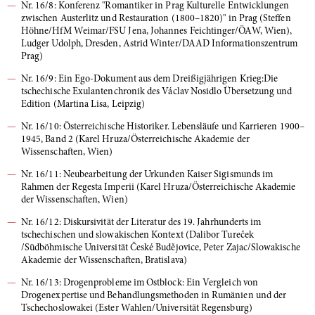
Nr. 16/8: Konferenz "Romantiker in Prag Kulturelle Entwicklungen
zwischen Austerlitz und Restauration (1800–1820)" in Prag (Steffen
Höhne/HfM Weimar/FSU Jena, Johannes Feichtinger/ÖAW, Wien),
Ludger Udolph, Dresden, Astrid Winter/DAAD Informationszentrum
Prag)
Nr. 16/9: Ein Ego-Dokument aus dem Dreißigjährigen Krieg:Die
tschechische Exulantenchronik des Václav Nosidlo Übersetzung und
Edition (Martina Lisa, Leipzig)
Nr. 16/10: Österreichische Historiker. Lebensläufe und Karrieren 1900–
1945, Band 2 (Karel Hruza/Österreichische Akademie der
Wissenschaften, Wien)
Nr. 16/11: Neubearbeitung der Urkunden Kaiser Sigismunds im
Rahmen der Regesta Imperii (Karel Hruza/Österreichische Akademie
der Wissenschaften, Wien)
Nr. 16/12: Diskursivität der Literatur des 19. Jahrhunderts im
tschechischen und slowakischen Kontext (Dalibor Tureček
/Südböhmische Universität České Budějovice, Peter Zajac/Slowakische
Akademie der Wissenschaften, Bratislava)
Nr. 16/13: Drogenprobleme im Ostblock: Ein Vergleich von
Drogenexpertise und Behandlungsmethoden in Rumänien und der
Tschechoslowakei (Ester Wahlen/Universität Regensburg)