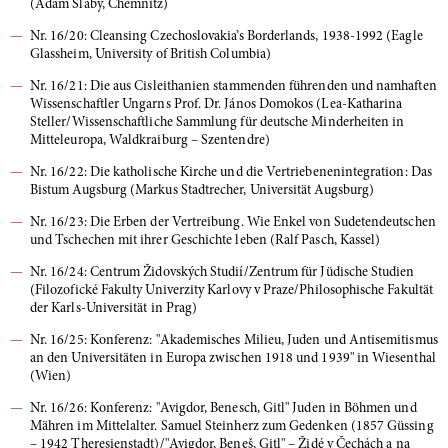
(Adam Slaby, Chemnitz)
Nr. 16/20: Cleansing Czechoslovakia’s Borderlands, 1938-1992 (Eagle
Glassheim, University of British Columbia)
Nr. 16/21: Die aus Cisleithanien stammenden führenden und namhaften
Wissenschaftler Ungarns Prof. Dr. János Domokos (Lea-Katharina
Steller/Wissenschaftliche Sammlung für deutsche Minderheiten in
Mitteleuropa, Waldkraiburg – Szentendre)
Nr. 16/22: Die katholische Kirche und die Vertriebenenintegration: Das
Bistum Augsburg (Markus Stadtrecher, Universität Augsburg)
Nr. 16/23: Die Erben der Vertreibung. Wie Enkel von Sudetendeutschen
und Tschechen mit ihrer Geschichte leben (Ralf Pasch, Kassel)
Nr. 16/24: Centrum Židovských Studií/Zentrum für Jüdische Studien
(Filozofické Fakulty Univerzity Karlovy v Praze/Philosophische Fakultät
der Karls-Universität in Prag)
Nr. 16/25: Konferenz: "Akademisches Milieu, Juden und Antisemitismus
an den Universitäten in Europa zwischen 1918 und 1939" in Wiesenthal
(Wien)
Nr. 16/26: Konferenz: "Avigdor, Benesch, Gitl" Juden in Böhmen und
Mähren im Mittelalter. Samuel Steinherz zum Gedenken (1857 Güssing
– 1942 Theresienstadt)/"Avigdor, Beneš, Gitl" – Židé v Čechách a na