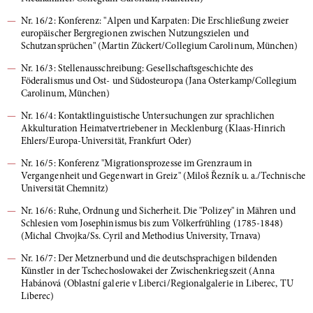
Nr. 16/2: Konferenz: "Alpen und Karpaten: Die Erschließung zweier
europäischer Bergregionen zwischen Nutzungszielen und
Schutzansprüchen" (Martin Zückert/Collegium Carolinum, München)
Nr. 16/3: Stellenausschreibung: Gesellschaftsgeschichte des
Föderalismus und Ost- und Südosteuropa (Jana Osterkamp/Collegium
Carolinum, München)
Nr. 16/4: Kontaktlinguistische Untersuchungen zur sprachlichen
Akkulturation Heimatvertriebener in Mecklenburg (Klaas-Hinrich
Ehlers/Europa-Universität, Frankfurt Oder)
Nr. 16/5: Konferenz "Migrationsprozesse im Grenzraum in
Vergangenheit und Gegenwart in Greiz" (Miloš Řezník u. a./Technische
Universität Chemnitz)
Nr. 16/6: Ruhe, Ordnung und Sicherheit. Die "Polizey" in Mähren und
Schlesien vom Josephinismus bis zum Völkerfrühling (1785-1848)
(Michal Chvojka/Ss. Cyril and Methodius University, Trnava)
Nr. 16/7: Der Metznerbund und die deutschsprachigen bildenden
Künstler in der Tschechoslowakei der Zwischenkriegszeit (Anna
Habánová (Oblastní galerie v Liberci/Regionalgalerie in Liberec, TU
Liberec)