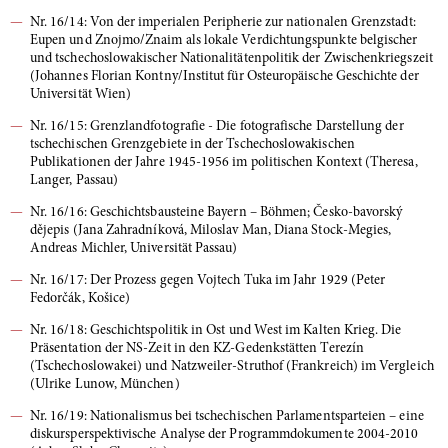
Nr. 16/14: Von der imperialen Peripherie zur nationalen Grenzstadt:
Eupen und Znojmo/Znaim als lokale Verdichtungspunkte belgischer
und tschechoslowakischer Nationalitätenpolitik der Zwischenkriegszeit
(Johannes Florian Kontny/Institut für Osteuropäische Geschichte der
Universität Wien)
Nr. 16/15: Grenzlandfotografie - Die fotografische Darstellung der
tschechischen Grenzgebiete in der Tschechoslowakischen
Publikationen der Jahre 1945-1956 im politischen Kontext (Theresa,
Langer, Passau)
Nr. 16/16: Geschichtsbausteine Bayern – Böhmen; Česko-bavorský
dějepis (Jana Zahradníková, Miloslav Man, Diana Stock-Megies,
Andreas Michler, Universität Passau)
Nr. 16/17: Der Prozess gegen Vojtech Tuka im Jahr 1929 (Peter
Fedorčák, Košice)
Nr. 16/18: Geschichtspolitik in Ost und West im Kalten Krieg. Die
Präsentation der NS-Zeit in den KZ-Gedenkstätten Terezín
(Tschechoslowakei) und Natzweiler-Struthof (Frankreich) im Vergleich
(Ulrike Lunow, München)
Nr. 16/19: Nationalismus bei tschechischen Parlamentsparteien – eine
diskursperspektivische Analyse der Programmdokumente 2004-2010