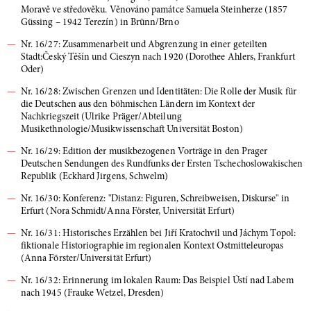
Moravě ve středověku. Věnováno památce Samuela Steinherze (1857
Güssing – 1942 Terezín) in Brünn/Brno
Nr. 16/27: Zusammenarbeit und Abgrenzung in einer geteilten
Stadt:Český Těšín und Cieszyn nach 1920 (Dorothee Ahlers, Frankfurt
Oder)
Nr. 16/28: Zwischen Grenzen und Identitäten: Die Rolle der Musik für
die Deutschen aus den böhmischen Ländern im Kontext der
Nachkriegszeit (Ulrike Präger/Abteilung
Musikethnologie/Musikwissenschaft Universität Boston)
Nr. 16/29: Edition der musikbezogenen Vorträge in den Prager
Deutschen Sendungen des Rundfunks der Ersten Tschechoslowakischen
Republik (Eckhard Jirgens, Schwelm)
Nr. 16/30: Konferenz: "Distanz: Figuren, Schreibweisen, Diskurse" in
Erfurt (Nora Schmidt/Anna Förster, Universität Erfurt)
Nr. 16/31: Historisches Erzählen bei Jiří Kratochvil und Jáchym Topol:
fiktionale Historiographie im regionalen Kontext Ostmitteleuropas
(Anna Förster/Universität Erfurt)
Nr. 16/32: Erinnerung im lokalen Raum: Das Beispiel Ústí nad Labem
nach 1945 (Frauke Wetzel, Dresden)