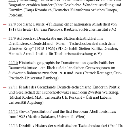
22/7
[Ausstellung] Die Schaleks – eine mitteleuropäische Familie.Fünf
Biografien erzählen hundert Jahre Geschichte. Wanderausstellung und
Kurzfilm (Tanja Krombach, Deutsches Kulturforum östliches Europa,
Potsdam)
22/8
Sorbische Lausitz -(T)Räume einer nationalen Minderheit von
1918 bis heute (Dr. Jana Piňosová, Bautzen, Sorbisches Institut e.V.)
22/9
Aufbruch zu Demokratie und Nationalstaatlichkeit im
Dreiländereck.Deutschland – Polen – Tschechoslowakei nach dem
„Großen Krieg“ (1918-1923) (PD Dr. habil. Steffen Kailitz, Dresden,
Hannah-Arendt-Institut für Totalitarismusforschung e. V)
22/10
Historisch-geographische Transformation gesellschaftlicher
Raumverhältnisse – ein Blick auf die ländlichen Grenzregionen im
Südwesten Böhmens zwischen 1910 und 1960 (Patrick Reitinger, Otto-
Friedrich-Universität Bamberg)
22/11
Kinder des Grenzlands. Deutsch-tschechische Kinder in Politik
und Gesellschaft der Tschechoslowakei nach dem Zweiten Weltkrieg.
(Michal Korhel, M.A., Univerzita J. E. Purkyně v Ústí nad Labem,
Universität Augsburg)
22/12
Slovak “prostitution” and the first European Abolitionist Law
from 1922 (Martina Salakova, Universität Wien)
22/13
Disability History der sozialistischen Tschechoslowakei (Prof. Dr.