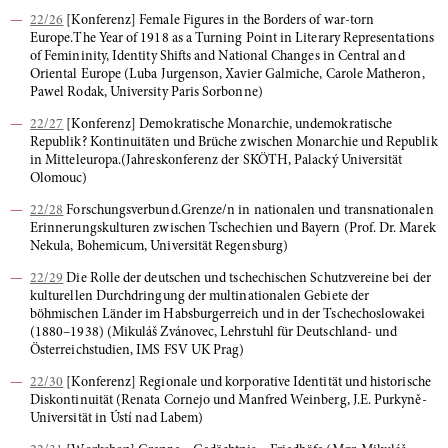
22/26
[Konferenz] Female Figures in the Borders of war-torn
Europe.The Year of 1918 as a Turning Point in Literary Representations
of Femininity, Identity Shifts and National Changes in Central and
Oriental Europe (Luba Jurgenson, Xavier Galmiche, Carole Matheron,
Pawel Rodak, University Paris Sorbonne)
22/27
[Konferenz] Demokratische Monarchie, undemokratische
Republik? Kontinuitäten und Brüche zwischen Monarchie und Republik
in Mitteleuropa.(Jahreskonferenz der SKÖTH, Palacký Universität
Olomouc)
22/28
Forschungsverbund.Grenze/n in nationalen und transnationalen
Erinnerungskulturen zwischen Tschechien und Bayern (Prof. Dr. Marek
Nekula, Bohemicum, Universität Regensburg)
22/29
Die Rolle der deutschen und tschechischen Schutzvereine bei der
kulturellen Durchdringung der multinationalen Gebiete der
böhmischen Länder im Habsburgerreich und in der Tschechoslowakei
(1880–1938) (Mikuláš Zvánovec, Lehrstuhl für Deutschland- und
Österreichstudien, IMS FSV UK Prag)
22/30
[Konferenz] Regionale und korporative Identität und historische
Diskontinuität (Renata Cornejo und Manfred Weinberg, J.E. Purkyně-
Universität in Ústí nad Labem)