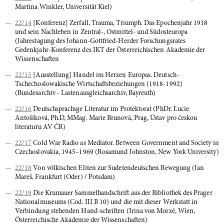
Martina Winkler, Universität Kiel)
22/14
[Konferenz] Zerfall, Trauma, Triumph. Das Epochenjahr 1918
und sein Nachleben in Zentral-, Ostmittel- und Südosteuropa
(Jahrestagung des Johann-Gottfried-Herder Forschungsrates
Gedenkjahr-Konferenz des IKT der Österreichischen Akademie der
Wissenschaften
22/15
[Ausstellung] Handel im Herzen Europas. Deutsch-
Tschechoslowakische Wirtschaftsbeziehungen (1918-1992)
(Bundesarchiv - Lastenausgleichsarchiv, Bayreuth)
22/16
Deutschsprachige Literatur im Protektorat (PhDr. Lucie
Antošíková, Ph.D, MMag. Marie Brunová, Prag, Ústav pro českou
literaturu AV ČR)
22/17
Cold War Radio as Mediator. Between Government and Society in
Czechoslovakia, 1945–1969 (Rosamund Johnston, New York University)
22/18
Von völkischen Eliten zur Sudetendeutschen Bewegung (Jan
Mareš, Frankfurt (Oder) / Potsdam)
22/19
Die Krumauer Sammelhandschrift aus der Bibliothek des Prager
Nationalmuseums (Cod. III B 10) und die mit dieser Werkstatt in
Verbindung stehenden Hand-schriften (Irina von Morzé, Wien,
Österreichische Akademie der Wissenschaften)