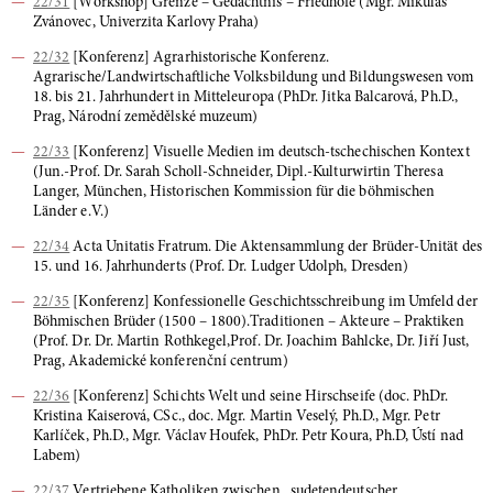
22/31
[Workshop] Grenze – Gedächtnis – Friedhöfe (Mgr. Mikuláš
Zvánovec, Univerzita Karlovy Praha)
22/32
[Konferenz] Agrarhistorische Konferenz.
Agrarische/Landwirtschaftliche Volksbildung und Bildungswesen vom
18. bis 21. Jahrhundert in Mitteleuropa (PhDr. Jitka Balcarová, Ph.D.,
Prag, Národní zemědělské muzeum)
22/33
[Konferenz] Visuelle Medien im deutsch-tschechischen Kontext
(Jun.-Prof. Dr. Sarah Scholl-Schneider, Dipl.-Kulturwirtin Theresa
Langer, München, Historischen Kommission für die böhmischen
Länder e.V.)
22/34
Acta Unitatis Fratrum. Die Aktensammlung der Brüder-Unität des
15. und 16. Jahrhunderts (Prof. Dr. Ludger Udolph, Dresden)
22/35
[Konferenz] Konfessionelle Geschichtsschreibung im Umfeld der
Böhmischen Brüder (1500 – 1800).Traditionen – Akteure – Praktiken
(Prof. Dr. Dr. Martin Rothkegel,Prof. Dr. Joachim Bahlcke, Dr. Jiří Just,
Prag, Akademické konferenční centrum)
22/36
[Konferenz] Schichts Welt und seine Hirschseife (doc. PhDr.
Kristina Kaiserová, CSc., doc. Mgr. Martin Veselý, Ph.D., Mgr. Petr
Karlíček, Ph.D., Mgr. Václav Houfek, PhDr. Petr Koura, Ph.D, Ústí nad
Labem)
22/37
Vertriebene Katholiken zwischen „sudetendeutscher