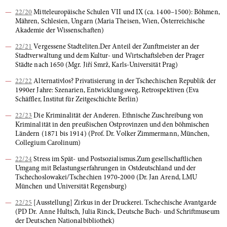
22/20
Mitteleuropäische Schulen VII und IX (ca. 1400–1500): Böhmen,
Mähren, Schlesien, Ungarn (Maria Theisen, Wien, Österreichische
Akademie der Wissenschaften)
22/21
Vergessene Stadteliten.Der Anteil der Zunftmeister an der
Stadtverwaltung und dem Kultur- und Wirtschaftsleben der Prager
Städte nach 1650 (Mgr. Jiří Smrž, Karls-Universität Prag)
22/22
Alternativlos? Privatisierung in der Tschechischen Republik der
1990er Jahre: Szenarien, Entwicklungsweg, Retrospektiven (Eva
Schäffler, Institut für Zeitgeschichte Berlin)
22/23
Die Kriminalität der Anderen. Ethnische Zuschreibung von
Kriminalität in den preußischen Ostprovinzen und den böhmischen
Ländern (1871 bis 1914) (Prof. Dr. Volker Zimmermann, München,
Collegium Carolinum)
22/24
Stress im Spät- und Postsozialismus.Zum gesellschaftlichen
Umgang mit Belastungserfahrungen in Ostdeutschland und der
Tschechoslowakei/Tschechien 1970‐2000 (Dr. Jan Arend, LMU
München und Universität Regensburg)
22/25
[Ausstellung] Zirkus in der Druckerei. Tschechische Avantgarde
(PD Dr. Anne Hultsch, Julia Rinck, Deutsche Buch- und Schriftmuseum
der Deutschen Nationalbibliothek)