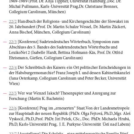
1969-1989 (Prof. Dr. Anja Tippner, Universität Hamburg ,Doc. Dr.
Michal Pullmann, Karls-Universität Prag,Dr. Christiane Brenner,
Collegium Carolinum, München)
22/2
Handbuch der Religions- und Kirchengeschichte der Slowakei im
20. Jahrhundert (Prof. Dr. Martin Schulze Wessel, Dr. Martin Zückert,
Anna Bischof, München, Collegium Carolinum)
22/3
[Konferenz] Sudetendeutsches Wörterbuch, Symposion zum
Abschluss des 5. Bandes des Sudetendeutschen Wörterbuchs und
LexikoNet 2 (Isabelle Hardt, Bettina Hofmann-Käs, Prof. Dr. Otfrid
Ehrismann, Gießen, Collegium Carolinum)
22/4
Der Schreibtisch des Kaisers: ein Ort politischer Entscheidungen in
der Habsburgermonarchie? Franz Joseph I. und dessen Kabinettskanzlei
(Jana Osterkamp, Collegium Carolinum und Peter Becker, Universität
Wien)
22/5
Wer war Wenzel Jaksch? Thesenpapier und Anregung zur
Forschung (Martin K. Bachstein)
22/6
[Konferenz] Prag im „erneuerten“ Staat.Von der Landesmetropole
zur Hauptstadt der neuen Republik (PhDr. Olga Fejtová, Ph.D.,Mgr. Aleš
Vyskocil, Ph.D.,Prof. PhDr. Jirí Pešek, CSc., Doc. PhDr. Michaela Hrubá,
Ph.D, Karls-Universität Prag, J. E. Purkyne-Universität Ústí nad Labem)