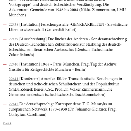
Volksgruppe“ und deutsch-tschechischer Verständigung. Die
Ackermann-Gemeinde von 1946 bis 2004 (Niklas Zimmermann, LMU
München)
22/38
[Institution] Forschungsstelle -GENREARBEITEN - Slawistische
Literaturwissenschaft (Universität Erfurt)
22/39
[Ausschreibung] Die Bücher der Anderen - Sonderausschreibung
des Deutsch-Tschechischen Zukunftsfonds zur Stärkung des deutsch-
tschechischen literarischen Austausches (Deutsch-Tschechische
Zukunftsfonds)
22/40
[Institution] 1968 – Paris, München, Prag, Tag der Archive
(Instituts für Zeitgeschichte München – Berlin)
22/41
[Konferenz] Amerika-Bilder. Transatlantische Beziehungen in
deutschen und tsche-chischen Schulbüchern und der Populärkultur
(PhDr. Zdeněk Beneš, CSc., Prof. Dr. Volker Zimmermann, Die
Gemeinsame deutsch-tschechische Schulbuchkommission)
22/42
Die deutschsprachige Korrespondenz. T. G. Masaryks im
europäischen Netzwerk 1870–1938 (Dr. Johannes Gleixner, Prag,
Collegium Carolinum)
Zurück