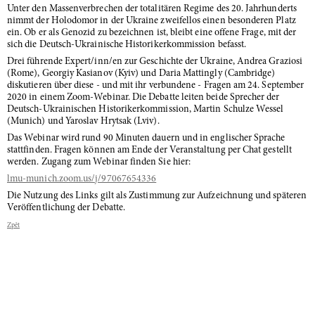
Unter den Massenverbrechen der totalitären Regime des 20. Jahrhunderts
nimmt der Holodomor in der Ukraine zweifellos einen besonderen Platz
ein. Ob er als Genozid zu bezeichnen ist, bleibt eine offene Frage, mit der
sich die Deutsch-Ukrainische Historikerkommission befasst.
Drei führende Expert/inn/en zur Geschichte der Ukraine, Andrea Graziosi
(Rome), Georgiy Kasianov (Kyiv) und Daria Mattingly (Cambridge)
diskutieren über diese - und mit ihr verbundene - Fragen am 24. September
2020 in einem Zoom-Webinar. Die Debatte leiten beide Sprecher der
Deutsch-Ukrainischen Historikerkommission, Martin Schulze Wessel
(Munich) und Yaroslav Hrytsak (Lviv).
Das Webinar wird rund 90 Minuten dauern und in englischer Sprache
stattfinden. Fragen können am Ende der Veranstaltung per Chat gestellt
werden. Zugang zum Webinar finden Sie hier:
lmu-munich.zoom.us/j/97067654336
Die Nutzung des Links gilt als Zustimmung zur Aufzeichnung und späteren
Veröffentlichung der Debatte.
Zpět