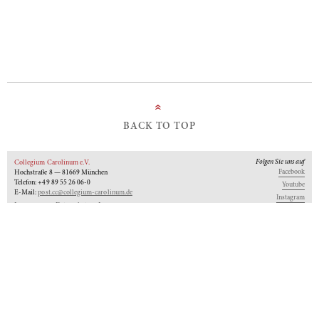
»
BACK TO TOP
Folgen Sie uns auf
Collegium Carolinum e.V.
Facebook
Hochstraße 8 — 81669 München
Telefon: +49 89 55 26 06-0
Youtube
E-Mail:
post.cc@collegium-carolinum.de
Instagram
Impressum
Datenschutz
Logo
Unseren Newsletter abonnieren
An-Institut der
Gefördert von:
Mitglied im