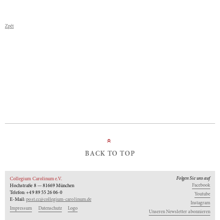
Zpět
»
BACK TO TOP
Folgen Sie uns auf
Collegium Carolinum e.V.
Facebook
Hochstraße 8 — 81669 München
Telefon: +49 89 55 26 06-0
Youtube
E-Mail:
post.cc@collegium-carolinum.de
Instagram
Impressum
Datenschutz
Logo
Unseren Newsletter abonnieren