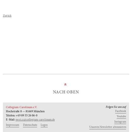
Zurück
»
NACH OBEN
Folgen Sie uns auf
Collegium Carolinum e.V.
Facebook
Hochstraße 8 — 81669 München
Telefon: +49 89 55 26 06-0
Youtube
E-Mail:
post.cc@collegium-carolinum.de
Instagram
Impressum
Datenschutz
Logos
Unseren Newsletter abonnieren