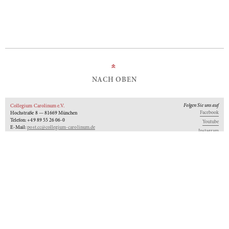
»
NACH OBEN
Folgen Sie uns auf
Collegium Carolinum e.V.
Facebook
Hochstraße 8 — 81669 München
Telefon: +49 89 55 26 06-0
Youtube
E-Mail:
post.cc@collegium-carolinum.de
Instagram
Impressum
Datenschutz
Logos
Unseren Newsletter abonnieren
An-Institut der
Gefördert von:
Mitglied im