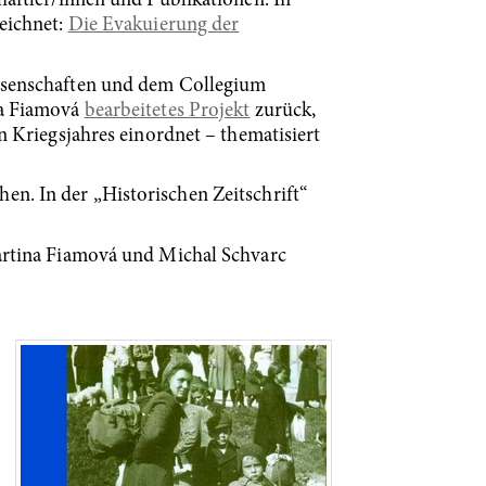
aftler/innen und Publikationen. In
eichnet:
Die Evakuierung der
issenschaften und dem Collegium
na Fiamová
bearbeitetes Projekt
zurück,
 Kriegsjahres einordnet – thematisiert
hen. In der „Historischen Zeitschrift“
artina Fiamová und Michal Schvarc