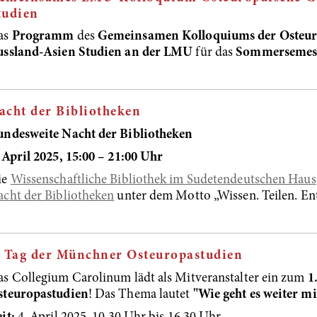
tudien
as
Programm
des
Gemeinsamen Kolloquiums der Osteuro
ussland-Asien Studien an der LMU
für das
Sommersemest
acht der Bibliotheken
undesweite Nacht der Bibliotheken
 April 2025, 15:00 – 21:00 Uhr
ie
Wissenschaftliche Bibliothek im Sudetendeutschen Haus
cht der Bibliotheken
unter dem Motto „Wissen. Teilen. En
. Tag der Münchner Osteuropastudien
s Collegium Carolinum lädt als Mitveranstalter ein zum
1
steuropastudien
! Das Thema lautet
"Wie geht es weiter m