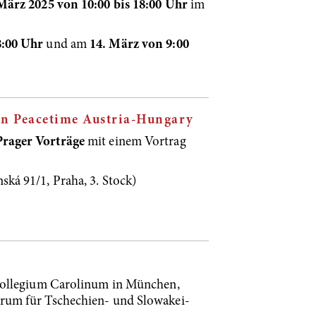
 März 2025 von 10:00 bis 18:00 Uhr
im
8:00 Uhr
und am
14. März von 9:00
in Peacetime Austria-Hungary
rager Vorträge
mit einem Vortrag
ská 91/1, Praha, 3. Stock)
Collegium Carolinum in München,
Forum für Tschechien- und Slowakei-