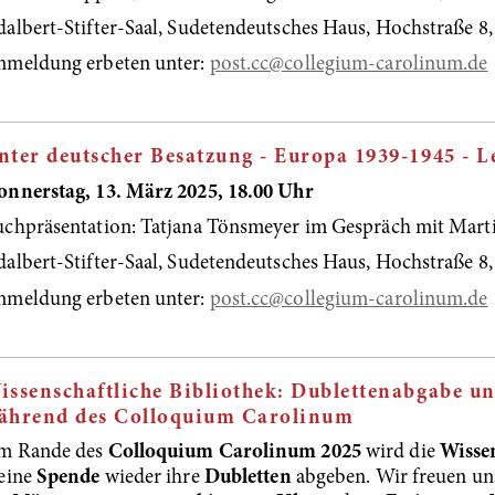
albert-Stifter-Saal, Sudetendeutsches Haus, Hochstraße 
nmeldung erbeten unter:
post.cc@collegium-carolinum.de
nter deutscher Besatzung - Europa 1939-1945 - 
nnerstag, 13. März 2025, 18.00 Uhr
chpräsentation: Tatjana Tönsmeyer im Gespräch mit Marti
albert-Stifter-Saal, Sudetendeutsches Haus, Hochstraße 
nmeldung erbeten unter:
post.cc@collegium-carolinum.de
issenschaftliche Bibliothek: Dublettenabgabe u
ährend des Colloquium Carolinum
m Rande des
Colloquium Carolinum 2025
wird die
Wissen
eine
Spende
wieder ihre
Dubletten
abgeben. Wir freuen un