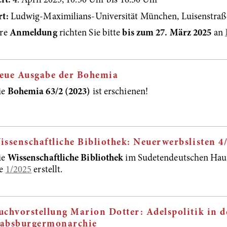
it:
4. April 2025, 10.30 Uhr bis 16.30 Uhr
rt:
Ludwig-Maximilians-Universität München, Luisenstra
hre
Anmeldung
richten Sie bitte
bis zum 27. März 2025
an
eue Ausgabe der Bohemia
ie
Bohemia 63/2 (2023)
ist erschienen!
issenschaftliche Bibliothek: Neuerwerbslisten 4
ie
Wissenschaftliche Bibliothek
im Sudetendeutschen Haus
ie
1/2025
erstellt.
uchvorstellung Marion Dotter: Adelspolitik in d
absburgermonarchie