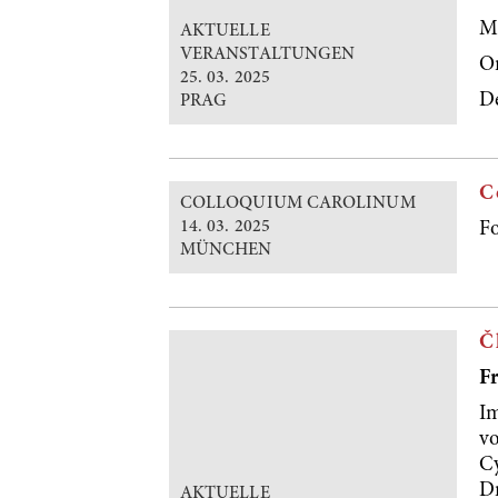
Ma
AKTUELLE
VERANSTALTUNGEN
O
25. 03. 2025
De
PRAG
C
COLLOQUIUM CAROLINUM
14. 03. 2025
F
MÜNCHEN
Č
Fr
I
vo
Cy
Dr
AKTUELLE