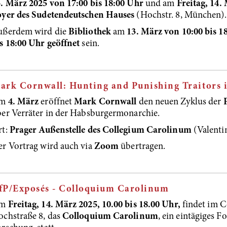
. März 2025 von 17:00 bis 18:00 Uhr
und am
Freitag, 14.
oyer des Sudetendeutschen Hauses
(Hochstr. 8, München).
ußerdem wird die
Bibliothek
am
13. März von 10:00 bis 1
s 18:00 Uhr geöffnet
sein.
ark Cornwall: Hunting and Punishing Traitors 
m
4. März
eröffnet
Mark Cornwall
den neuen Zyklus der
P
er Verräter in der Habsburgermonarchie.
rt:
Prager Außenstelle des Collegium Carolinum
(Valentin
r Vortrag wird auch via
Zoom
übertragen.
fP/Exposés - Colloquium Carolinum
m
Freitag, 14. März 2025, 10.00 bis 18.00 U
hr,
findet im 
chstraße 8, das
Colloquium Carolinum
, ein eintägiges 