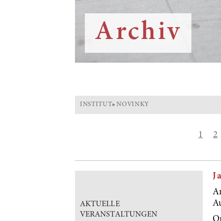
Archiv
INSTITUT
»
NOVINKY
1
2
J
A
Au
AKTUELLE
VERANSTALTUNGEN
O