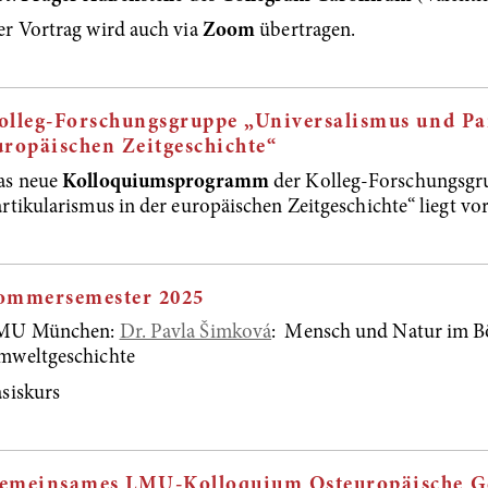
r Vortrag wird auch via
Zoom
übertragen.
olleg-Forschungsgruppe „Universalismus und Par
uropäischen Zeitgeschichte“
as neue
Kolloquiumsprogramm
der Kolleg-Forschungsgr
rtikularismus in der europäischen Zeitgeschichte“
liegt vor
ommersemester 2025
MU München:
Dr. Pavla Šimková
: Mensch und Natur im B
mweltgeschichte
siskurs
emeinsames LMU-Kolloquium Osteuropäische Ges