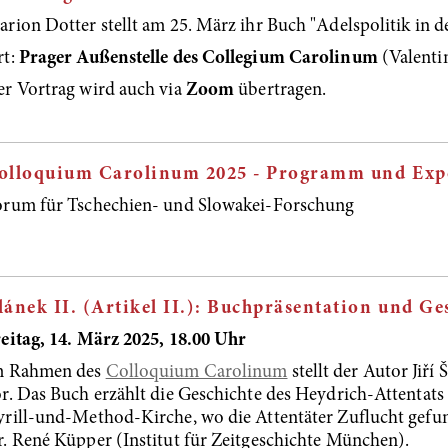
rion Dotter stellt am 25. März ihr Buch "Adelspolitik in 
rt:
Prager Außenstelle des Collegium Carolinum
(Valentin
r Vortrag wird auch via
Zoom
übertragen.
olloquium Carolinum 2025 - Programm und Exp
orum für Tschechien- und Slowakei-Forschung
lánek II. (Artikel II.): Buchpräsentation und G
eitag, 14. März 2025, 18.00 Uhr
m Rahmen des
Colloquium Carolinum
stellt der Autor Jiř
r. Das Buch erzählt die Geschichte des Heydrich-Attentats 
rill-und-Method-Kirche, wo die Attentäter Zuflucht gefund
. René Küpper (Institut für Zeitgeschichte München).