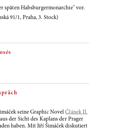
der späten Habsburgermonarchie" vor.
ská 91/1, Praha, 3. Stock)
osés
espräch
í Šimáček seine Graphic Novel
Článek II.
aus der Sicht des Kaplans der Prager
en haben. Mit Jiří Šimáček diskutiert