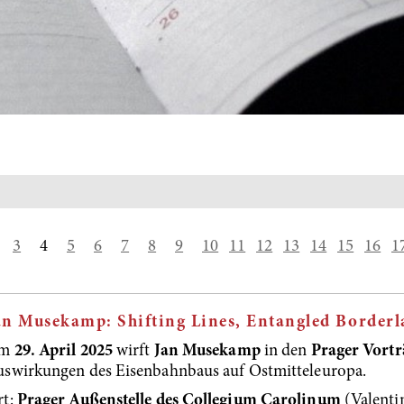
3
4
5
6
7
8
9
10
11
12
13
14
15
16
1
an Musekamp: Shifting Lines, Entangled Borderl
m
29. April
2025
wirft
Jan Musekamp
in den
Prager Vort
swirkungen des Eisenbahnbaus auf Ostmitteleuropa.
rt:
Prager Außenstelle des Collegium Carolinum
(Valentin