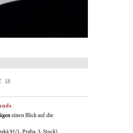
7
18
ands
rägen
einen Blick auf die
ská 91/1, Praha, 3. Stock)