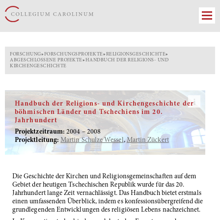
FORSCHUNG
»
FORSCHUNGSPROJEKTE
»
RELIGIONSGESCHICHTE
»
ABGESCHLOSSENE PROJEKTE
»
HANDBUCH DER RELIGIONS- UND
KIRCHENGESCHICHTE
Handbuch der Religions- und Kirchengeschichte der
Kirche
böhmischen Länder und Tschechiens im 20.
St.
Jahrhundert
Cyrill
und
Projektzeitraum:
2004 – 2008
Method
Projektleitung:
Martin Schulze Wessel
,
Martin Zückert
/
Chrám
sv.
Cyrila
a
Die Geschichte der Kirchen und Religionsgemeinschaften auf dem
Metoděje,
Gebiet der heutigen Tschechischen Republik wurde für das 20.
Prag
Jahrhundert lange Zeit vernachlässigt. Das Handbuch bietet erstmals
einen umfassenden Überblick, indem es konfessionsübergreifend die
grundlegenden Entwicklungen des religiösen Lebens nachzeichnet.