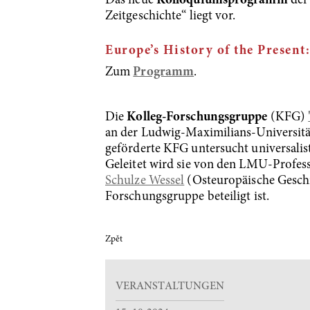
Das neue
Kolloquiumsprogramm
der
Zeitgeschichte“
liegt vor.
Europe’s History of the Present
Zum
Programm
.
Die
Kolleg-Forschungsgruppe
(KFG)
an der Ludwig-Maximilians-Universit
geförderte KFG untersucht universalis
Geleitet wird sie von den LMU-Profe
Schulze Wessel
(Osteuropäische Geschic
Forschungsgruppe beteiligt ist.
Zpět
VERANSTALTUNGEN