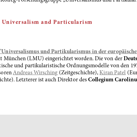
 Kolleg-Forschungsgruppe „Universalismus und Partikular
: Universalism and Particularism
"Universalismus und Partikularismus in der europäische
ät München (LMU) eingerichtet worden. Die von der
Deut
tische und partikularistische Ordnungsmodelle von den 197
ssoren
Andreas Wirsching
(Zeitgeschichte),
Kiran Patel
(Eur
hte). Letzterer ist auch Direktor des
Collegium Carolin