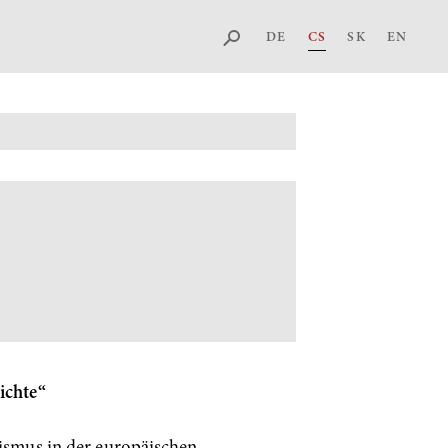
DE
CS
SK
EN
ichte“