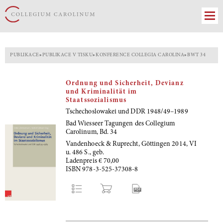
PUBLIKACE
»
PUBLIKACE V TISKU
»
KONFERENCE COLLEGIA CAROLINA
»
BWT 34
Ordnung und Sicherheit, Devianz
und Kriminalität im
Staatssozialismus
Tschechoslowakei und DDR 1948/49–1989
Bad Wiesseer Tagungen des Collegium
Carolinum, Bd. 34
Vandenhoeck & Ruprecht, Göttingen 2014, VI
u. 486 S., geb.
Ladenpreis € 70,00
ISBN 978-3-525-37308-8