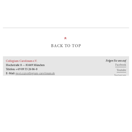
»
BACK TO TOP
Folgen Sie uns auf
Collegium Carolinum e.V.
Facebook
Hochstraße 8 — 81669 München
Telefon: +49 89 55 26 06-0
Youtube
E-Mail:
post.cc@collegium-carolinum.de
Instagram
Impressum
Datenschutz
Logo
Unseren Newsletter abonnieren
An-Institut der
Gefördert von:
Mitglied im