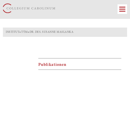
INSTITUT
»
TÝM
»
DR. DES. SUSANNE MASLANKA
Publikationen