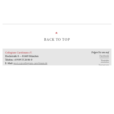
»
BACK TO TOP
Folgen Sie uns auf
Collegium Carolinum e.V.
Facebook
Hochstraße 8 — 81669 München
Telefon: +49 89 55 26 06-0
Youtube
E-Mail:
post.cc@collegium-carolinum.de
Instagram
Impressum
Datenschutz
Logo
Unseren Newsletter abonnieren
An-Institut der
Gefördert von:
Mitglied im