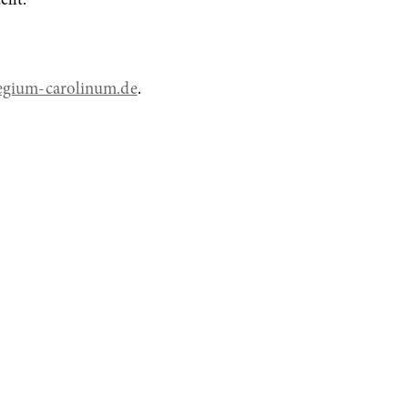
ellt.
egium-carolinum.de
.