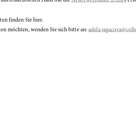
udetendeutschen Haus hat die
Neuerwerbsliste 2/2024
erst
en finden Sie hier.
men möchten, wenden Sie sich bitte an:
adela.jagacova
@coll