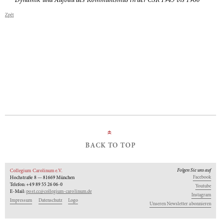
Dynamik und Aufbau des Kommunismus in der CSR 1945 bis 1960
Zpět
»
BACK TO TOP
Folgen Sie uns auf
Collegium Carolinum e.V.
Facebook
Hochstraße 8 — 81669 München
Telefon: +49 89 55 26 06-0
Youtube
E-Mail:
post.cc@collegium-carolinum.de
Instagram
Impressum
Datenschutz
Logo
Unseren Newsletter abonnieren