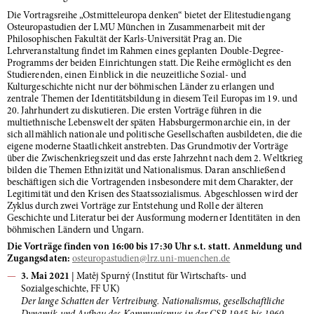
Die Vortragsreihe „Ostmitteleuropa denken“ bietet der Elitestudiengang
Osteuropastudien der LMU München in Zusammenarbeit mit der
Philosophischen Fakultät der Karls-Universität Prag an. Die
Lehrveranstaltung findet im Rahmen eines geplanten Double-Degree-
Programms der beiden Einrichtungen statt. Die Reihe ermöglicht es den
Studierenden, einen Einblick in die neuzeitliche Sozial- und
Kulturgeschichte nicht nur der böhmischen Länder zu erlangen und
zentrale Themen der Identitätsbildung in diesem Teil Europas im 19. und
20. Jahrhundert zu diskutieren. Die ersten Vorträge führen in die
multiethnische Lebenswelt der späten Habsburgermonarchie ein, in der
sich allmählich nationale und politische Gesellschaften ausbildeten, die die
eigene moderne Staatlichkeit anstrebten. Das Grundmotiv der Vorträge
über die Zwischenkriegszeit und das erste Jahrzehnt nach dem 2. Weltkrieg
bilden die Themen Ethnizität und Nationalismus. Daran anschließend
beschäftigen sich die Vortragenden insbesondere mit dem Charakter, der
Legitimität und den Krisen des Staatssozialismus. Abgeschlossen wird der
Zyklus durch zwei Vorträge zur Entstehung und Rolle der älteren
Geschichte und Literatur bei der Ausformung moderner Identitäten in den
böhmischen Ländern und Ungarn.
Die Vorträge finden von 16:00 bis 17:30 Uhr s.t. statt. Anmeldung und
Zugangsdaten:
osteuropastudien
@lrz.uni-muenchen.de
3. Mai 2021
| Matěj Spurný (Institut für Wirtschafts- und
Sozialgeschichte, FF UK)
Der lange Schatten der Vertreibung. Nationalismus, gesellschaftliche