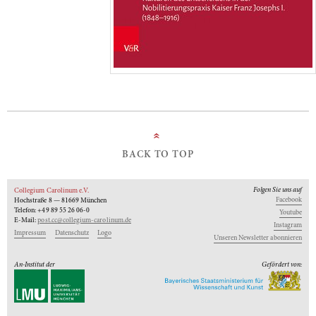
»
BACK TO TOP
Folgen Sie uns auf
Collegium Carolinum e.V.
Facebook
Hochstraße 8 — 81669 München
Telefon: +49 89 55 26 06-0
Youtube
E-Mail:
post.cc@collegium-carolinum.de
Instagram
Impressum
Datenschutz
Logo
Unseren Newsletter abonnieren
An-Institut der
Gefördert von: