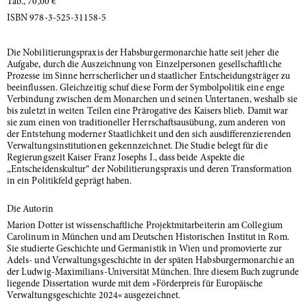
Tab., 70,00 €
ISBN 978-3-525-31158-5
Die Nobilitierungspraxis der Habsburgermonarchie hatte seit jeher die
Aufgabe, durch die Auszeichnung von Einzelpersonen gesellschaftliche
Prozesse im Sinne herrscherlicher und staatlicher Entscheidungsträger zu
beeinflussen. Gleichzeitig schuf diese Form der Symbolpolitik eine enge
Verbindung zwischen dem Monarchen und seinen Untertanen, weshalb sie
bis zuletzt in weiten Teilen eine Prärogative des Kaisers blieb. Damit war
sie zum einen von traditioneller Herrschaftsausübung, zum anderen von
der Entstehung moderner Staatlichkeit und den sich ausdifferenzierenden
Verwaltungsinstitutionen gekennzeichnet. Die Studie belegt für die
Regierungszeit Kaiser Franz Josephs I., dass beide Aspekte die
„Entscheidenskultur“ der Nobilitierungspraxis und deren Transformation
in ein Politikfeld geprägt haben.
Die Autorin
Marion Dotter ist wissenschaftliche Projektmitarbeiterin am Collegium
Carolinum in München und am Deutschen Historischen Institut in Rom.
Sie studierte Geschichte und Germanistik in Wien und promovierte zur
Adels- und Verwaltungsgeschichte in der späten Habsburgermonarchie an
der Ludwig-Maximilians-Universität München. Ihre diesem Buch zugrunde
liegende Dissertation wurde mit dem »Förderpreis für Europäische
Verwaltungsgeschichte 2024« ausgezeichnet.