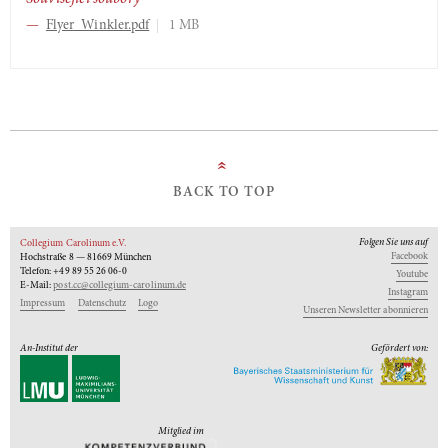
Flyer_Winkler.pdf
1 MB
»
BACK TO TOP
Folgen Sie uns auf
Collegium Carolinum e.V.
Facebook
Hochstraße 8 — 81669 München
Telefon: +49 89 55 26 06-0
Youtube
E-Mail:
post.cc@collegium-carolinum.de
Instagram
Impressum
Datenschutz
Logo
Unseren Newsletter abonnieren
An-Institut der
Gefördert von:
Mitglied im