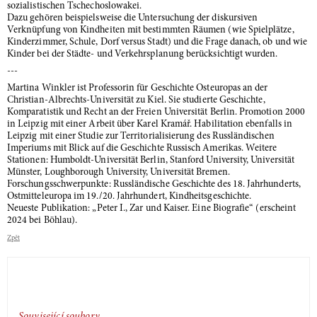
sozialistischen Tschechoslowakei.
Dazu gehören beispielsweise die Untersuchung der diskursiven
Verknüpfung von Kindheiten mit bestimmten Räumen (wie Spielplätze,
Kinderzimmer, Schule, Dorf versus Stadt) und die Frage danach, ob und wie
Kinder bei der Städte- und Verkehrsplanung berücksichtigt wurden.
---
Martina Winkler ist Professorin für Geschichte Osteuropas an der
Christian-Albrechts-Universität zu Kiel. Sie studierte Geschichte,
Komparatistik und Recht an der Freien Universität Berlin. Promotion 2000
in Leipzig mit einer Arbeit über Karel Kramář. Habilitation ebenfalls in
Leipzig mit einer Studie zur Territorialisierung des Russländischen
Imperiums mit Blick auf die Geschichte Russisch Amerikas. Weitere
Stationen: Humboldt-Universität Berlin, Stanford University, Universität
Münster, Loughborough University, Universität Bremen.
Forschungsschwerpunkte: Russländische Geschichte des 18. Jahrhunderts,
Ostmitteleuropa im 19./20. Jahrhundert, Kindheitsgeschichte.
Neueste Publikation: „Peter I., Zar und Kaiser. Eine Biografie“ (erscheint
2024 bei Böhlau).
Zpět
Související soubory