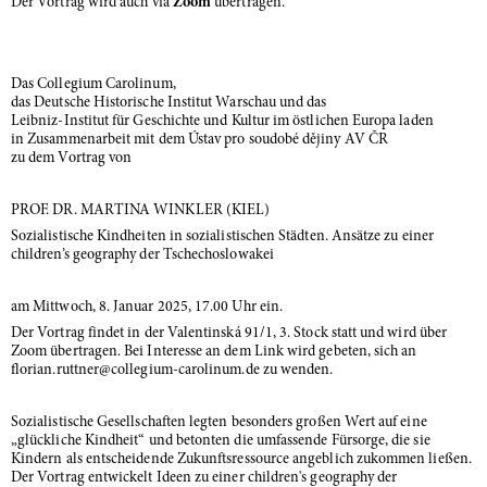
Der Vortrag wird auch via
Zoom
übertragen.
Das Collegium Carolinum,
das Deutsche Historische Institut Warschau und das
Leibniz-Institut für Geschichte und Kultur im östlichen Europa laden
in Zusammenarbeit mit dem Ústav pro soudobé dějiny AV ČR
zu dem Vortrag von
PROF. DR. MARTINA WINKLER (KIEL)
Sozialistische Kindheiten in sozialistischen Städten. Ansätze zu einer
children’s geography der Tschechoslowakei
am Mittwoch, 8. Januar 2025, 17.00 Uhr ein.
Der Vortrag findet in der Valentinská 91/1, 3. Stock statt und wird über
Zoom übertragen. Bei Interesse an dem Link wird gebeten, sich an
florian.ruttner@collegium-carolinum.de zu wenden.
Sozialistische Gesellschaften legten besonders großen Wert auf eine
„glückliche Kindheit“ und betonten die umfassende Fürsorge, die sie
Kindern als entscheidende Zukunftsressource angeblich zukommen ließen.
Der Vortrag entwickelt Ideen zu einer children's geography der