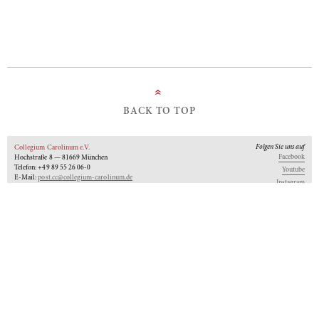
»
BACK TO TOP
Folgen Sie uns auf
Collegium Carolinum e.V.
Facebook
Hochstraße 8 — 81669 München
Telefon: +49 89 55 26 06-0
Youtube
E-Mail:
post.cc@collegium-carolinum.de
Instagram
Impressum
Datenschutz
Logo
Unseren Newsletter abonnieren
An-Institut der
Gefördert von:
Mitglied im