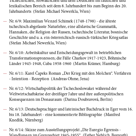
Tschechischen, Slowakischen und dem Deutschen im lautlichen und
lexikalischen Bereich seit dem 8. Jahrhundert bis zum Beginn des 20.
Jahrhunderts (Stefan Michael Newerkla, Wien)
Nr. 6/9: Maximilian Wenzel Schimek (1748-1798) - die älteste
tschechisch abgefasste Naturlehre, eine allslavische Grammatik,
Hannaken, die Religion der Russen, tschechische Literatur, bosnische
Geschichte und u. a. ein österreichisch-russisch-türkischer Kriegsatlas
(Stefan Michael Newerkla, Wien)
Nr. 6/10: Arbeitskultur und Entscheidungsgewalt in betrieblichen
Transformationsprozessen; die Fälle Charkov 1917-1923, Böhmische
Länder 1945-1948, Cuba 1958-1960 (Martin Krämer, Hamburg)
Nr. 6/11: Karel Čapeks Roman „Der Krieg mit den Molchen“. Verfahren
- Intention - Rezeption (Andreas Ohme, Jena)
Nr. 6/12: Wirtschaftspolitik der Tschechoslowakei während der
Weltwirtschaftskrise der dreißiger Jahre und ihre außenpolitischen
Konsequenzen im Donauraum (Darina Doubravová, Berlin)
Nr. 6/13: Deutschsprachiger und lateinischer Buchdruck in Eger vom 16.
bis 18. Jahrhundert - eine kommentierte Bibliographie (Manfred
Knedlik, Nürnberg)
Nr. 6/14: Skizze zum Ausstellungsprojekt „Die Euregio Egrensis -
Wandlungen im Grenzgebiet 1945-1955“ (Esther Neblich, Bayreuth)