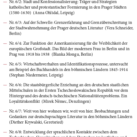
Nr. 6/2: Stadt und Konfessionalisierung: Träger und Strategien
katholischer und protestantischer Formierung in den Prager Städten
(1580-1630) (Anna Ohlidal, Leipzig)
Nr. 6/3: Auf der Schwelle: Grenzerfahrung und Grenzüberschreitung in
der Stadtwahrnehmung der Prager deutschen Literatur (Vera Schneider,
Berlin)
Nr. 6/4: Zur Funktion der Amerikanisierung für die Weiblichkeit der
europäischen Großstadt. Das Bild der modernen Frau in Berlin und in
Prag von 1918 bis 1938 (Blanka Mongu, Berlin)
Nr. 6/5: Wirtschaftsverhalten und Identifikationsprozesse, untersucht
am Beispiel des Buchhandels in den böhmischen Ländern 1845-1914
(Stephan Niedermeier, Leipzig)
Nr. 6/6: Die staatsbürgerliche Erziehung an den deutschen staatlichen
Mittelschulen in der Ersten Tschechoslowakischen Republik vor dem
Hintergrund des deutsch-tschechischen Nationalitätenproblems. Ein
Loyalitätskonflikt (Mirek Němec, Denzlingen)
Nr. 6/7: Weit von hier wohnen wir, weit von hier. Beobachtungen und
Gedanken zur deutschsprachigen Literatur in den böhmischen Ländern
(Diether Krywalski, Geretsried)
Nr. 6/8: Entwicklung der sprachlichen Kontakte zwischen dem