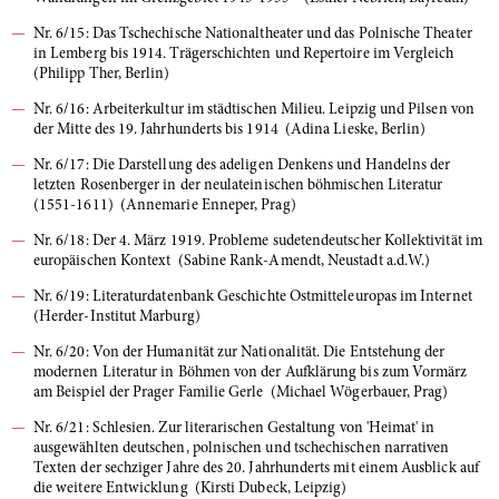
Nr. 6/15: Das Tschechische Nationaltheater und das Polnische Theater
in Lemberg bis 1914. Trägerschichten und Repertoire im Vergleich
(Philipp Ther, Berlin)
Nr. 6/16: Arbeiterkultur im städtischen Milieu. Leipzig und Pilsen von
der Mitte des 19. Jahrhunderts bis 1914 (Adina Lieske, Berlin)
Nr. 6/17: Die Darstellung des adeligen Denkens und Handelns der
letzten Rosenberger in der neulateinischen böhmischen Literatur
(1551-1611) (Annemarie Enneper, Prag)
Nr. 6/18: Der 4. März 1919. Probleme sudetendeutscher Kollektivität im
europäischen Kontext (Sabine Rank-Amendt, Neustadt a.d.W.)
Nr. 6/19: Literaturdatenbank Geschichte Ostmitteleuropas im Internet
(Herder-Institut Marburg)
Nr. 6/20: Von der Humanität zur Nationalität. Die Entstehung der
modernen Literatur in Böhmen von der Aufklärung bis zum Vormärz
am Beispiel der Prager Familie Gerle (Michael Wögerbauer, Prag)
Nr. 6/21: Schlesien. Zur literarischen Gestaltung von 'Heimat' in
ausgewählten deutschen, polnischen und tschechischen narrativen
Texten der sechziger Jahre des 20. Jahrhunderts mit einem Ausblick auf
die weitere Entwicklung (Kirsti Dubeck, Leipzig)