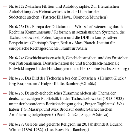
Nr. 6/22: Zwischen Fiktion und Autobiographie. Zur literarischen
Aufarbeitung des Heimatverlustes in der Literatur der
Sudetendeutschen (Patricie Eliášová, Olomouc/München)
Nr. 6/23: Das Europa der Diktaturen – Wirt-schaftssteuerung durch
Recht im Kommunismus / Reformen in sozialistischen Systemen: die
Tschechoslowakei, Polen, Ungarn und die DDR in komparativer
Perspektive (Christoph Boyer, Berlin / Max-Planck-Institut für
europäische Rechtsgeschichte, Frankfurt/Main)
Nr. 6/24: Geschichtswissenschaft, Geschichtsmythen und das Entstehen
von Nationalismen. Deutsch-nationale und tschechisch-nationale
Entwicklungen in der Habsburgermonarchie (Sabine Fuchs, Salzburg)
Nr. 6/25: Das Bild der Tschechen bei den Deutschen (Helmut Glück /
Jörg Krappmann / Holger Klatte, Bamberg/Olmütz)
Nr. 6/26: Deutsch-tschechisches Zusammenleben als Thema der
deutschsprachigen Publizistik in der Tschechoslowakei (1918-1938)
unter der besonderen Berücksichtigung des „Prager Tagblattes“. Was
haben T.G. Masaryk und Max Brod zur deutsch-tschechischen
Annäherung beigetragen? (Pavel Doležal, Siegen/Ostrava)
Nr. 6/27: Gelebte und gelehrte Religion im 20. Jahrhundert: Eduard
Winter (1896-1982) (Ines Kowalski, Bamberg)