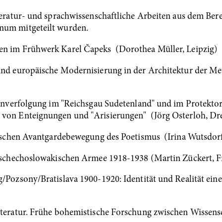
iteratur- und sprachwissenschaftliche Arbeiten aus dem Ber
num mitgeteilt wurden.
en im Frühwerk Karel Čapeks (Dorothea Müller, Leipzig)
 und europäische Modernisierung in der Architektur der 
udenverfolgung im "Reichsgau Sudetenland" und im Protek
 von Enteignungen und "Arisierungen" (Jörg Osterloh, Dr
chischen Avantgardebewegung des Poetismus (Irina Wutsdorf
tschechoslowakischen Armee 1918-1938 (Martin Zückert, Fr
/Pozsony/Bratislava 1900-1920: Identität und Realität ein
Literatur. Frühe bohemistische Forschung zwischen Wissen