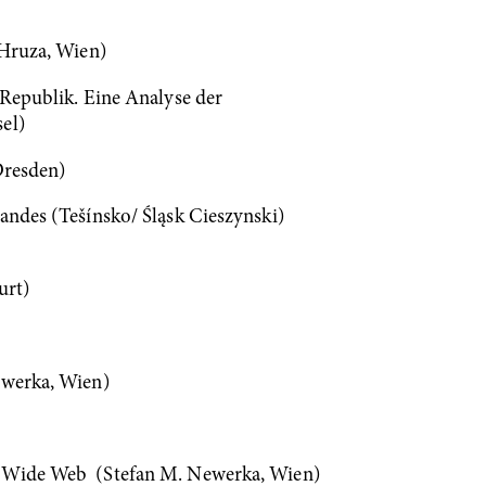
 Hruza, Wien)
 Republik. Eine Analyse der
el)
 Dresden)
andes (Tešínsko/ Śląsk Cieszynski)
urt)
ewerka, Wien)
ld Wide Web (Stefan M. Newerka, Wien)