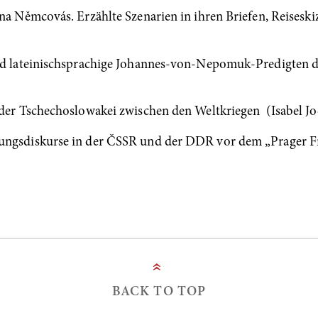
ena Němcovás. Erzählte Szenarien in ihren Briefen, Reisesk
und lateinischsprachige Johannes-von-Nepomuk-Predigten 
 der Tschechoslowakei zwischen den Weltkriegen (Isabel J
ungsdiskurse in der ČSSR und der DDR vor dem „Prager F
»
BACK TO TOP