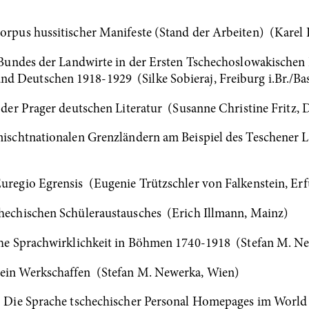
Corpus hussitischer Manifeste (Stand der Arbeiten) (Karel
s Bundes der Landwirte in der Ersten Tschechoslowakischen
d Deutschen 1918-1929 (Silke Sobieraj, Freiburg i.Br./Bas
n der Prager deutschen Literatur (Susanne Christine Fritz,
emischtnationalen Grenzländern am Beispiel des Teschener L
Euregio Egrensis (Eugenie Trützschler von Falkenstein, Erf
chechischen Schüleraustausches (Erich Illmann, Mainz)
liche Sprachwirklichkeit in Böhmen 1740-1918 (Stefan M. N
sein Werkschaffen (Stefan M. Newerka, Wien)
t – Die Sprache tschechischer Personal Homepages im Wor