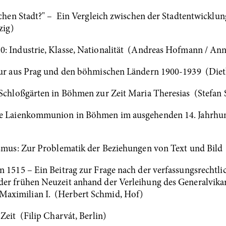
ischen Stadt?" – Ein Vergleich zwischen der Stadtentwickl
zig)
: Industrie, Klasse, Nationalität (Andreas Hofmann / Anne
tur aus Prag und den böhmischen Ländern 1900-1939 (Diet
 Schloßgärten in Böhmen zur Zeit Maria Theresias (Stefan S
ige Laienkommunion in Böhmen im ausgehenden 14. Jahrhun
lismus: Zur Problematik der Beziehungen von Text und Bi
n 1515 – Ein Beitrag zur Frage nach der verfassungsrechtl
der frühen Neuzeit anhand der Verleihung des Generalvik
aximilian I. (Herbert Schmid, Hof)
Zeit (Filip Charvát, Berlin)