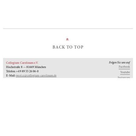
»
BACK TO TOP
Folgen Sie uns auf
Collegium Carolinum e.V.
Facebook
Hochstraße 8 — 81669 München
Telefon: +49 89 55 26 06-0
Youtube
E-Mail:
post.cc@collegium-carolinum.de
Instagram
Impressum
Datenschutz
Logo
Unseren Newsletter abonnieren
An-Institut der
Gefördert von:
Mitglied im