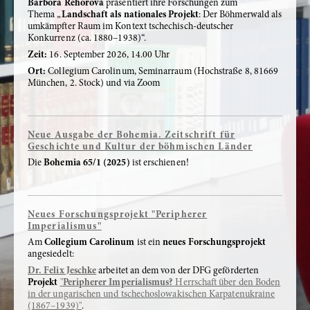
Barbora Řehořová
präsentiert ihre Forschungen zum
Thema „
Landschaft als nationales Projekt
: Der Böhmerwald als
umkämpfter Raum im Kontext tschechisch-deutscher
Konkurrenz (ca. 1880–1938)“.
Zeit:
16. September 2026, 14.00 Uhr
Ort:
Collegium Carolinum, Seminarraum (Hochstraße 8, 81669
München, 2. Stock) und via Zoom
Neue Ausgabe der Bohemia. Zeitschrift für
Geschichte und Kultur der böhmischen Länder
Die
Bohemia 65/1 (2025)
ist erschienen!
Neues Forschungsprojekt "Peripherer
Imperialismus"
Am
Collegium Carolinum
ist ein
neues Forschungsprojekt
angesiedelt:
Dr. Felix Jeschke
arbeitet an dem von der DFG geförderten
Projekt
"
Peripherer Imperialismus?
Herrschaft über den Boden
in der ungarischen und tschechoslowakischen Karpatenukraine
(1867–1939)"
.