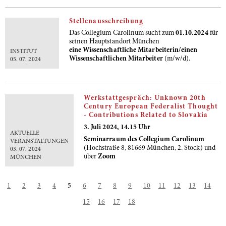
Stellenausschreibung
Das Collegium Carolinum sucht zum
01.10.2024
für
seinen Hauptstandort München
eine Wissenschaftliche Mitarbeiterin/einen
INSTITUT
Wissenschaftlichen Mitarbeiter
(m/w/d).
05. 07. 2024
Werkstattgespräch: Unknown 20th
Century European Federalist Thought
- Contributions Related to Slovakia
3. Juli 2024, 14.15 Uhr
AKTUELLE
Seminarraum des Collegium Carolinum
VERANSTALTUNGEN
(Hochstraße 8, 81669 München, 2. Stock) und
03. 07. 2024
über
Zoom
MÜNCHEN
1
2
3
4
5
6
7
8
9
10
11
12
13
14
15
16
17
18