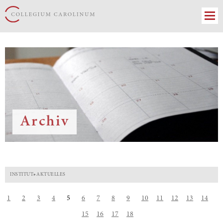
Archiv
INSTITUT
»
AKTUELLES
1
2
3
4
5
6
7
8
9
10
11
12
13
14
15
16
17
18