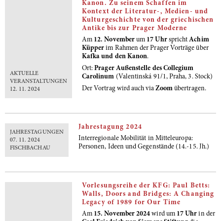
Kanon. Zu seinem Schaffen im
Kontext der Literatur-, Medien- und
Kulturgeschichte von der griechischen
Antike bis zur Prager Moderne
Am
12. November
um
17 Uhr
spricht
Achim
Küpper
im Rahmen der Prager Vorträge über
Kafka und den Kanon
.
Ort:
Prager Außenstelle des Collegium
AKTUELLE
Carolinum
(Valentinská 91/1, Praha, 3. Stock)
VERANSTALTUNGEN
Der Vortrag wird auch via
Zoom
übertragen.
12. 11. 2024
Jahrestagung 2024
JAHRESTAGUNGEN
Interregionale Mobilität in Mitteleuropa:
07. 11. 2024
Personen, Ideen und Gegenstände (14.-15. Jh.)
FISCHBACHAU
Vorlesungsreihe der KFG: Paul Betts:
Walls, Doors and Bridges: A Changing
Legacy of 1989 for Our Time
Am
15. November 2024
wird um
17 Uhr
in der