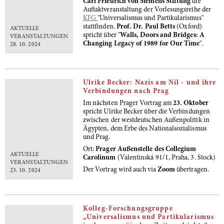
Carl Friedrich von Siemens Stiftung
die
Auftaktveranstaltung der Vorlesungsreihe der
KFG
"Universalismus und Partikularismus"
stattfinden.
Prof. Dr. Paul Betts
(Oxford)
AKTUELLE
spricht über "
Walls, Doors and Bridges: A
VERANSTALTUNGEN
Changing Legacy of 1989 for Our Time
".
28. 10. 2024
Ulrike Becker: Nazis am Nil - und ihre
Verbindungen nach Prag
Im nächsten Prager Vortrag am
23. Oktober
spricht
Ulrike Becker über die Verbindungen
zwischen der westdeutschen Außenpolitik in
Ägypten, dem Erbe des Nationalsozialismus
und Prag.
Ort:
Prager Außenstelle des Collegium
AKTUELLE
Carolinum
(Valentinská 91/1, Praha, 3. Stock)
VERANSTALTUNGEN
Der Vortrag wird auch via
Zoom
übertragen.
23. 10. 2024
Kolleg-Forschungsgruppe
„Universalismus und Partikularismus