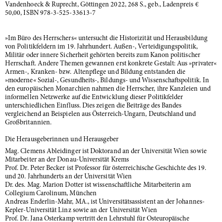
Vandenhoeck & Ruprecht, Göttingen 2022, 268 S., geb., Ladenpreis €
50,00, ISBN 978-3-525-33613-7
»Im Büro des Herrschers« untersucht die Historizität und Herausbildung
von Politikfeldern im 19. Jahrhundert. Außen-, Verteidigungspolitik,
Militär oder innere Sicherheit gehörten bereits zum Kanon politischer
Herrschaft. Andere Themen gewannen erst konkrete Gestalt: Aus »privater«
Armen-, Kranken- bzw. Altenpflege und Bildung entstanden die
»moderne« Sozial-, Gesundheits-, Bildungs- und Wissenschaftspolitik. In
den europäischen Monarchien nahmen die Herrscher, ihre Kanzleien und
informellen Netzwerke auf die Entwicklung dieser Politikfelder
unterschiedlichen Einfluss. Dies zeigen die Beiträge des Bandes
vergleichend an Beispielen aus Österreich-Ungarn, Deutschland und
Großbritannien.
Die Herausgeberinnen und Herausgeber
Mag. Clemens Ableidinger ist Doktorand an der Universität Wien sowie
Mitarbeiter an der Donau-Universität Krems
Prof. Dr. Peter Becker ist Professor für österreichische Geschichte des 19.
und 20. Jahrhunderts an der Universität Wien
Dr. des. Mag. Marion Dotter ist wissenschaftliche Mitarbeiterin am
Collegium Carolinum, München
Andreas Enderlin-Mahr, MA., ist Universitätsassistent an der Johannes-
Kepler-Universität Linz sowie an der Universität Wien
Prof. Dr. Jana Osterkamp vertritt den Lehrstuhl für Osteuropäische