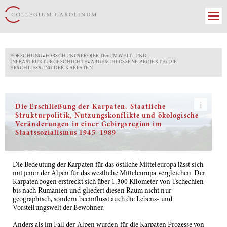
FORSCHUNG
»
FORSCHUNGSPROJEKTE
»
UMWELT- UND
INFRASTRUKTURGESCHICHTE
»
ABGESCHLOSSENE PROJEKTE
»
DIE
ERSCHLIESSUNG DER KARPATEN
Die Erschließung der Karpaten. Staatliche
Blick
Strukturpolitik, Nutzungskonflikte und ökologische
auf
Veränderungen in einer Gebirgsregion im
den
Staatssozialismus 1945–1989
Stausee
im
Liptauer
Becken
Die Bedeutung der Karpaten für das östliche Mitteleuropa lässt sich
mit jener der Alpen für das westliche Mitteleuropa vergleichen. Der
Karpatenbogen erstreckt sich über 1.300 Kilometer von Tschechien
bis nach Rumänien und gliedert diesen Raum nicht nur
geographisch, sondern beeinflusst auch die Lebens- und
Vorstellungswelt der Bewohner.
Anders als im Fall der Alpen wurden für die Karpaten Prozesse von