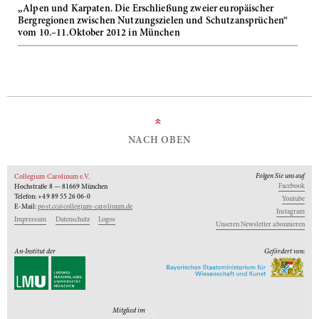
„Alpen und Karpaten. Die Erschließung zweier europäischer
Bergregionen zwischen Nutzungszielen und Schutzansprüchen“
vom 10.–11.Oktober 2012 in München
»
NACH OBEN
Folgen Sie uns auf
Collegium Carolinum e.V.
Facebook
Hochstraße 8 — 81669 München
Telefon: +49 89 55 26 06-0
Youtube
E-Mail:
post.cc@collegium-carolinum.de
Instagram
Impressum
Datenschutz
Logos
Unseren Newsletter abonnieren
An-Institut der
Gefördert von:
Mitglied im