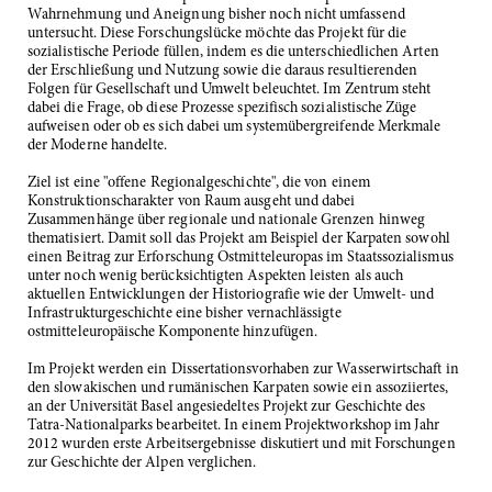
Wahrnehmung und Aneignung bisher noch nicht umfassend
untersucht. Diese Forschungslücke möchte das Projekt für die
sozialistische Periode füllen, indem es die unterschiedlichen Arten
der Erschließung und Nutzung sowie die daraus resultierenden
Folgen für Gesellschaft und Umwelt beleuchtet. Im Zentrum steht
dabei die Frage, ob diese Prozesse spezifisch sozialistische Züge
aufweisen oder ob es sich dabei um systemübergreifende Merkmale
der Moderne handelte.
Ziel ist eine "offene Regionalgeschichte", die von einem
Konstruktionscharakter von Raum ausgeht und dabei
Zusammenhänge über regionale und nationale Grenzen hinweg
thematisiert. Damit soll das Projekt am Beispiel der Karpaten sowohl
einen Beitrag zur Erforschung Ostmitteleuropas im Staatssozialismus
unter noch wenig berücksichtigten Aspekten leisten als auch
aktuellen Entwicklungen der Historiografie wie der Umwelt- und
Infrastrukturgeschichte eine bisher vernachlässigte
ostmitteleuropäische Komponente hinzufügen.
Im Projekt werden ein Dissertationsvorhaben zur Wasserwirtschaft in
den slowakischen und rumänischen Karpaten sowie ein assoziiertes,
an der Universität Basel angesiedeltes Projekt zur Geschichte des
Tatra-Nationalparks bearbeitet. In einem Projektworkshop im Jahr
2012 wurden erste Arbeitsergebnisse diskutiert und mit Forschungen
zur Geschichte der Alpen verglichen.