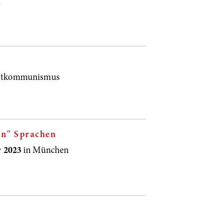
)
wjetkommunismus
en" Sprachen
r 2023
in München