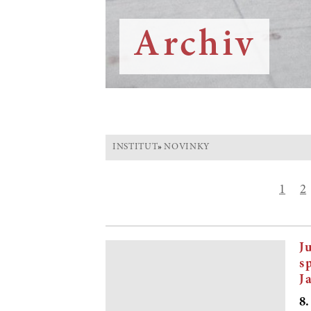
Archiv
INSTITUT
»
NOVINKY
1
2
J
s
J
8