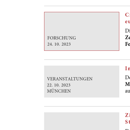
C
e
D
Ze
FORSCHUNG
F
24. 10. 2023
I
D
VERANSTALTUNGEN
M
22. 10. 2023
a
MÜNCHEN
Z
S