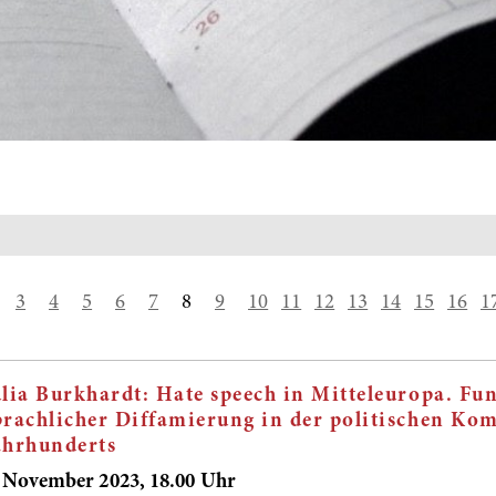
3
4
5
6
7
8
9
10
11
12
13
14
15
16
1
ulia Burkhardt: Hate speech in Mitteleuropa. Fu
prachlicher Diffamierung in der politischen Ko
ahrhunderts
. November 2023, 18.00 Uhr