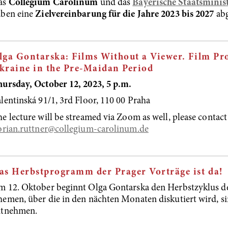
as
Collegium Carolinum
und das
Bayerische Staatsminis
aben eine
Zielvereinbarung für die Jahre 2023 bis 2027
abg
lga Gontarska: Films Without a Viewer. Film Pro
kraine in the Pre-Maidan Period
ursday, October 12, 2023, 5 p.m.
lentinská 91/1, 3rd Floor, 110 00 Praha
e lecture will be streamed via Zoom as well, please contact
orian.ruttner@collegium-carolinum.de
as Herbstprogramm der Prager Vorträge ist da!
 12. Oktober beginnt Olga Gontarska den Herbstzyklus d
emen, über die in den nächten Monaten diskutiert wird, s
ntnehmen.