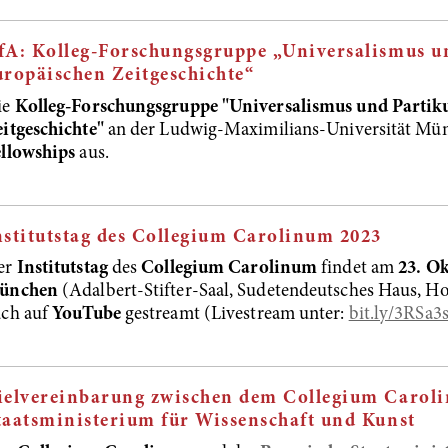
fA: Kolleg-Forschungsgruppe „Universalismus un
uropäischen Zeitgeschichte“
ie
Kolleg-Forschungsgruppe "Universalismus und Partiku
itgeschichte"
an der Ludwig-Maximilians-Universität Mü
ellowships
aus.
nstitutstag des Collegium Carolinum 2023
er
Institutstag
des
Collegium Carolinum
findet am
23. Ok
ünchen
(Adalbert-Stifter-Saal, Sudetendeutsches Haus, Ho
uch auf
YouTube
gestreamt (Livestream unter:
bit.ly/3RSa3
ielvereinbarung zwischen dem Collegium Carol
taatsministerium für Wissenschaft und Kunst