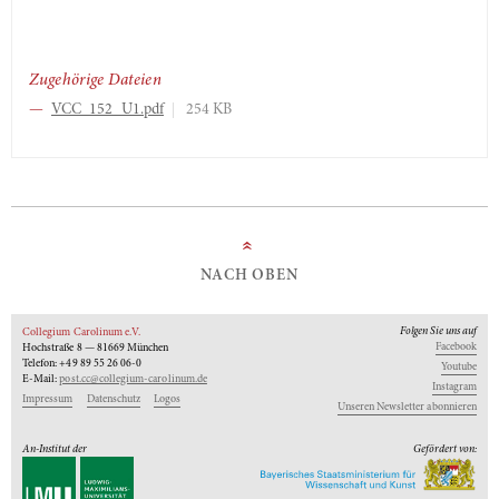
Zugehörige Dateien
VCC_152_U1.pdf
254 KB
»
NACH OBEN
Folgen Sie uns auf
Collegium Carolinum e.V.
Facebook
Hochstraße 8 — 81669 München
Telefon: +49 89 55 26 06-0
Youtube
E-Mail:
post.cc@collegium-carolinum.de
Instagram
Impressum
Datenschutz
Logos
Unseren Newsletter abonnieren
An-Institut der
Gefördert von: