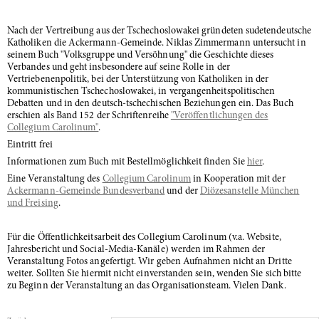
Nach der Vertreibung aus der Tschechoslowakei gründeten sudetendeutsche
Katholiken die Ackermann-Gemeinde. Niklas Zimmermann untersucht in
seinem Buch "Volksgruppe und Versöhnung" die Geschichte dieses
Verbandes und geht insbesondere auf seine Rolle in der
Vertriebenenpolitik, bei der Unterstützung von Katholiken in der
kommunistischen Tschechoslowakei, in vergangenheitspolitischen
Debatten und in den deutsch-tschechischen Beziehungen ein. Das Buch
erschien als Band 152 der Schriftenreihe
"Veröffentlichungen des
Collegium Carolinum"
.
Eintritt frei
Informationen zum Buch mit Bestellmöglichkeit finden Sie
hier
.
Eine Veranstaltung des
Collegium Carolinum
in Kooperation mit der
Ackermann-Gemeinde Bundesverband
und der
Diözesanstelle München
und Freising
.
Für die Öffentlichkeitsarbeit des Collegium Carolinum (v.a. Website,
Jahresbericht und Social-Media-Kanäle) werden im Rahmen der
Veranstaltung Fotos angefertigt. Wir geben Aufnahmen nicht an Dritte
weiter. Sollten Sie hiermit nicht einverstanden sein, wenden Sie sich bitte
zu Beginn der Veranstaltung an das Organisationsteam. Vielen Dank.