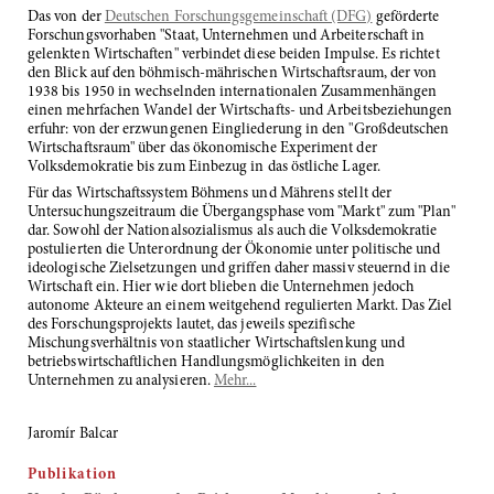
Das von der
Deutschen Forschungsgemeinschaft (DFG)
geförderte
Forschungsvorhaben "Staat, Unternehmen und Arbeiterschaft in
gelenkten Wirtschaften" verbindet diese beiden Impulse. Es richtet
den Blick auf den böhmisch-mährischen Wirtschaftsraum, der von
1938 bis 1950 in wechselnden internationalen Zusammenhängen
einen mehrfachen Wandel der Wirtschafts- und Arbeitsbeziehungen
erfuhr: von der erzwungenen Eingliederung in den "Großdeutschen
Wirtschaftsraum" über das ökonomische Experiment der
Volksdemokratie bis zum Einbezug in das östliche Lager.
Für das Wirtschaftssystem Böhmens und Mährens stellt der
Untersuchungszeitraum die Übergangsphase vom "Markt" zum "Plan"
dar. Sowohl der Nationalsozialismus als auch die Volksdemokratie
postulierten die Unterordnung der Ökonomie unter politische und
ideologische Zielsetzungen und griffen daher massiv steuernd in die
Wirtschaft ein. Hier wie dort blieben die Unternehmen jedoch
autonome Akteure an einem weitgehend regulierten Markt. Das Ziel
des Forschungsprojekts lautet, das jeweils spezifische
Mischungsverhältnis von staatlicher Wirtschaftslenkung und
betriebswirtschaftlichen Handlungsmöglichkeiten in den
Unternehmen zu analysieren.
Mehr...
Jaromír Balcar
Publikation